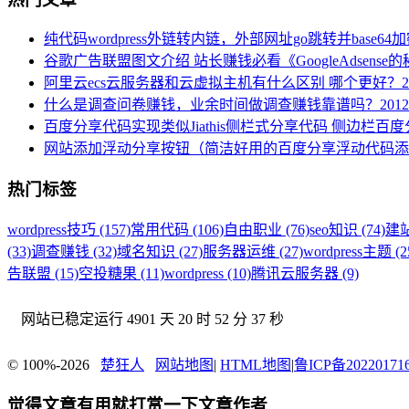
纯代码wordpress外链转内链，外部网址go跳转并base64
谷歌广告联盟图文介绍 站长赚钱必看《GoogleAdsense
阿里云ecs云服务器和云虚拟主机有什么区别 哪个更好？
2
什么是调查问卷赚钱，业余时间做调查赚钱靠谱吗？
2012
百度分享代码实现类似Jiathis侧栏式分享代码 侧边栏百
网站添加浮动分享按钮（简洁好用的百度分享浮动代码添
热门标签
wordpress技巧 (157)
常用代码 (106)
自由职业 (76)
seo知识 (74)
建站
(33)
调查赚钱 (32)
域名知识 (27)
服务器运维 (27)
wordpress主题 (2
告联盟 (15)
空投糖果 (11)
wordpress (10)
腾讯云服务器 (9)
网站已稳定运行
4901 天 20 时 52 分 38 秒
© 100%-2026
楚狂人
网站地图
|
HTML地图
|
鲁ICP备20220171
觉得文章有用就打赏一下文章作者