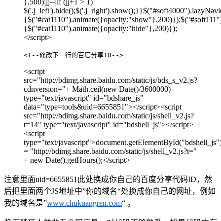
},500);jj--;if (jj+1 > 1)
$('.j_left').hide();$('.j_right').show();}}$("#soft4000").lazyNa
{$("#cat1110").animate({opacity:"show"},200)});$("#soft111"
{$("#cat1110").animate({opacity:"hide"},200)});
</script>
<!--修改下一行的百度分享ID-->
<script
src="http://bdimg.share.baidu.com/static/js/bds_s_v2.js?
cdnversion="+ Math.ceil(new Date()/3600000)
type="text/javascript" id="bdshare_js"
data="type=tools&uid=6655851"></script><script
src="http://bdimg.share.baidu.com/static/js/shell_v2.js?
t=14" type="text/javascript" id="bdshell_js"></script>
<script
type="text/javascript">document.getElementById("bdshell_js")
= "http://bdimg.share.baidu.com/static/js/shell_v2.js?t="
+ new Date().getHours();</script>
注意里面uid=6655851此处换成你自己的百度分享代码ID，然
后把里面两个JS地址中”你的域名“处换成你自己的网址，例如
我的域名是”
www.chukuangren.com
“ 。