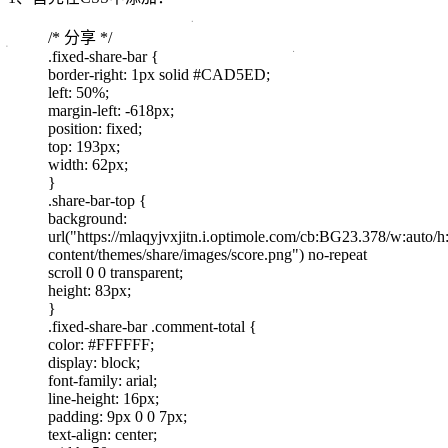
/* 分享 */
.fixed-share-bar {
border-right: 1px solid #CAD5ED;
left: 50%;
margin-left: -618px;
position: fixed;
top: 193px;
width: 62px;
}
.share-bar-top {
background:
url("https://mlaqyjvxjitn.i.optimole.com/cb:BG23.378/w:auto/
content/themes/share/images/score.png") no-repeat
scroll 0 0 transparent;
height: 83px;
}
.fixed-share-bar .comment-total {
color: #FFFFFF;
display: block;
font-family: arial;
line-height: 16px;
padding: 9px 0 0 7px;
text-align: center;