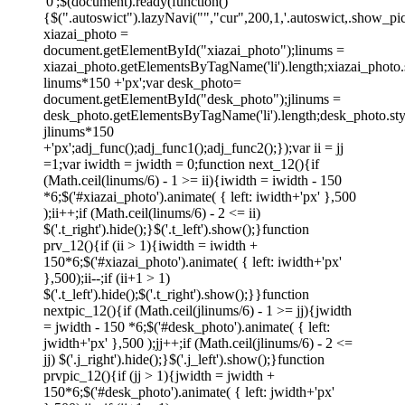
'0';$(document).ready(function()
{$(".autoswict").lazyNavi("","cur",200,1,'.autoswict,.show_pic
xiazai_photo =
document.getElementById("xiazai_photo");linums =
xiazai_photo.getElementsByTagName('li').length;xiazai_photo.
linums*150 +'px';var desk_photo=
document.getElementById("desk_photo");jlinums =
desk_photo.getElementsByTagName('li').length;desk_photo.sty
jlinums*150
+'px';adj_func();adj_func1();adj_func2();});var ii = jj
=1;var iwidth = jwidth = 0;function next_12(){if
(Math.ceil(linums/6) - 1 >= ii){iwidth = iwidth - 150
*6;$('#xiazai_photo').animate( { left: iwidth+'px' },500
);ii++;if (Math.ceil(linums/6) - 2 <= ii)
$('.t_right').hide();}$('.t_left').show();}function
prv_12(){if (ii > 1){iwidth = iwidth +
150*6;$('#xiazai_photo').animate( { left: iwidth+'px'
},500);ii--;if (ii+1 > 1)
$('.t_left').hide();$('.t_right').show();}}function
nextpic_12(){if (Math.ceil(jlinums/6) - 1 >= jj){jwidth
= jwidth - 150 *6;$('#desk_photo').animate( { left:
jwidth+'px' },500 );jj++;if (Math.ceil(jlinums/6) - 2 <=
jj) $('.j_right').hide();}$('.j_left').show();}function
prvpic_12(){if (jj > 1){jwidth = jwidth +
150*6;$('#desk_photo').animate( { left: jwidth+'px'