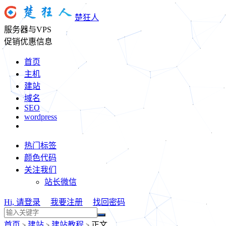
楚狂人
服务器与VPS
促销优惠信息
首页
主机
建站
域名
SEO
wordpress
热门标签
颜色代码
关注我们
站长微信
Hi, 请登录
我要注册
找回密码
首页
建站
建站教程
正文
>
>
>