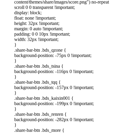
content/themes/share/images/score.png") no-repeat
scroll 0 0 transparent !important;
display: block;
float: none !important;
height: 32px !important;
margin: 0 auto !important;
padding: 0 0 10px !important;
width: 32px !important;
}
.share-bar-btn .bds_qzone {
background-position: -75px 0 !important;
}
.share-bar-btn .bds_tsina {
background-position: -116px 0 !important;
}
.share-bar-btn .bds_tqq {
background-position: -157px 0 !important;
}
.share-bar-btn .bds_kaixin001 {
background-position: -199px 0 !important;
}
.share-bar-btn .bds_renren {
background-position: -282px 0 !important;
}
.share-bar-btn .bds_more {