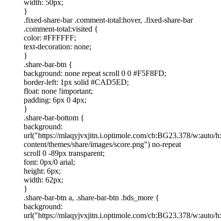
width: 50px;
}
.fixed-share-bar .comment-total:hover, .fixed-share-bar
.comment-total:visited {
color: #FFFFFF;
text-decoration: none;
}
.share-bar-btn {
background: none repeat scroll 0 0 #F5F8FD;
border-left: 1px solid #CAD5ED;
float: none !important;
padding: 6px 0 4px;
}
.share-bar-bottom {
background:
url("https://mlaqyjvxjitn.i.optimole.com/cb:BG23.378/w:auto/
content/themes/share/images/score.png") no-repeat
scroll 0 -89px transparent;
font: 0px/0 arial;
height: 6px;
width: 62px;
}
.share-bar-btn a, .share-bar-btn .bds_more {
background:
url("https://mlaqyjvxjitn.i.optimole.com/cb:BG23.378/w:auto/