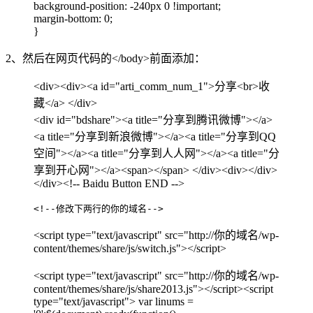
background-position: -240px 0 !important;
margin-bottom: 0;
}
2、然后在网页代码的</body>前面添加：
<div><div><a id="arti_comm_num_1">分享<br>收
藏</a> </div>
<div id="bdshare"><a title="分享到腾讯微博"></a>
<a title="分享到新浪微博"></a><a title="分享到QQ
空间"></a><a title="分享到人人网"></a><a title="分
享到开心网"></a><span></span> </div><div></div>
</div><!-- Baidu Button END -->
<!--修改下两行的你的域名-->
<script type="text/javascript" src="http://你的域名/wp-
content/themes/share/js/switch.js"></script>
<script type="text/javascript" src="http://你的域名/wp-
content/themes/share/js/share2013.js"></script><script
type="text/javascript"> var linums =