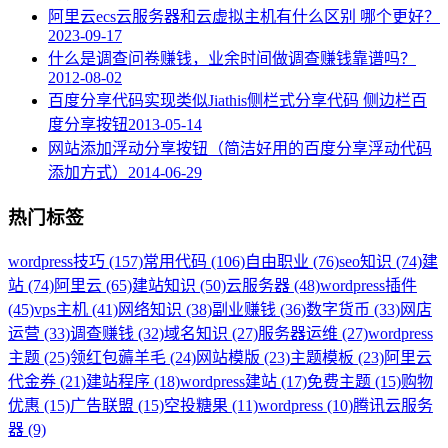
阿里云ecs云服务器和云虚拟主机有什么区别 哪个更好？
2023-09-17
什么是调查问卷赚钱，业余时间做调查赚钱靠谱吗？
2012-08-02
百度分享代码实现类似Jiathis侧栏式分享代码 侧边栏百
度分享按钮
2013-05-14
网站添加浮动分享按钮（简洁好用的百度分享浮动代码
添加方式）
2014-06-29
热门标签
wordpress技巧 (157)
常用代码 (106)
自由职业 (76)
seo知识 (74)
建
站 (74)
阿里云 (65)
建站知识 (50)
云服务器 (48)
wordpress插件
(45)
vps主机 (41)
网络知识 (38)
副业赚钱 (36)
数字货币 (33)
网店
运营 (33)
调查赚钱 (32)
域名知识 (27)
服务器运维 (27)
wordpress
主题 (25)
领红包薅羊毛 (24)
网站模版 (23)
主题模板 (23)
阿里云
代金券 (21)
建站程序 (18)
wordpress建站 (17)
免费主题 (15)
购物
优惠 (15)
广告联盟 (15)
空投糖果 (11)
wordpress (10)
腾讯云服务
器 (9)