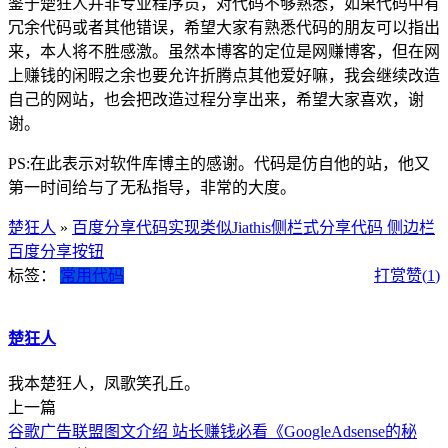
鉴于楚狂人并非专业程序员，对代码不够熟悉，如果代码中有
冗余代码或者其他错误，希望大家有熟悉代码的朋友可以指出
来，本人将不胜感激。虽然本博客的定位是网赚博客，但在网
上赚钱的闲暇之余也要允许折腾点其他爱好嘛，我会继续改造
自己的网站，也会把改造过程分享出来，希望大家喜欢，谢
谢。
PS:在此表示对软件库博主的感谢。代码是仿自他的站，他又
第一时间给与了无私指导，非常的大度。
楚狂人
»
百度分享代码实现类似Jiathis侧栏式分享代码 侧边栏
百度分享按钮
标签：
常用代码
打赏
赞(
1
)
楚狂人
我本楚狂人，凤歌笑孔丘。
上一篇
谷歌广告联盟图文介绍 站长赚钱必看《GoogleAdsense的秘