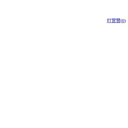
打赏
赞(
0
)