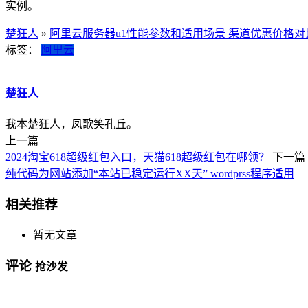
实例。
楚狂人
»
阿里云服务器u1性能参数和适用场景 渠道优惠价格对
标签：
阿里云
楚狂人
我本楚狂人，凤歌笑孔丘。
上一篇
2024淘宝618超级红包入口，天猫618超级红包在哪领？
下一篇
纯代码为网站添加“本站已稳定运行XX天” wordprss程序适用
相关推荐
暂无文章
评论
抢沙发