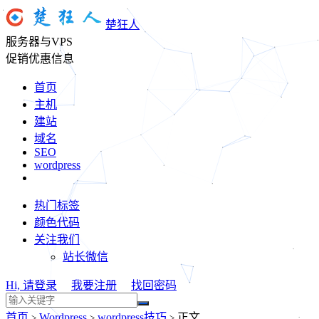
楚狂人
服务器与VPS
促销优惠信息
首页
主机
建站
域名
SEO
wordpress
热门标签
颜色代码
关注我们
站长微信
Hi, 请登录
我要注册
找回密码
首页
Wordpress
wordpress技巧
正文
>
>
>