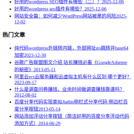
好用的wordpress SEO插件有哪些（二）？
2025-12-06
好用的wordpress seo插件有哪些？
2025-12-06
网站安全篇：如何减少WordPress网站被黑的风险
2025-
12-02
热门文章
纯代码wordpress外链转内链，外部网址go跳转并base64
加密
2023-12-30
谷歌广告联盟图文介绍 站长赚钱必看《GoogleAdsense
的秘密》
2013-05-11
阿里云ecs云服务器和云虚拟主机有什么区别 哪个更好？
2023-09-17
什么是调查问卷赚钱，业余时间做调查赚钱靠谱吗？
2012-08-02
百度分享代码实现类似Jiathis侧栏式分享代码 侧边栏百
度分享按钮
2013-05-14
网站添加浮动分享按钮（简洁好用的百度分享浮动代码
添加方式）
2014-06-29