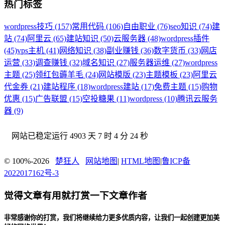
热门标签
wordpress技巧 (157)
常用代码 (106)
自由职业 (76)
seo知识 (74)
建
站 (74)
阿里云 (65)
建站知识 (50)
云服务器 (48)
wordpress插件
(45)
vps主机 (41)
网络知识 (38)
副业赚钱 (36)
数字货币 (33)
网店
运营 (33)
调查赚钱 (32)
域名知识 (27)
服务器运维 (27)
wordpress
主题 (25)
领红包薅羊毛 (24)
网站模版 (23)
主题模板 (23)
阿里云
代金券 (21)
建站程序 (18)
wordpress建站 (17)
免费主题 (15)
购物
优惠 (15)
广告联盟 (15)
空投糖果 (11)
wordpress (10)
腾讯云服务
器 (9)
网站已稳定运行
4903 天 7 时 4 分 25 秒
© 100%-2026
楚狂人
网站地图
|
HTML地图
|
鲁ICP备
2022017162号-3
觉得文章有用就打赏一下文章作者
非常感谢你的打赏，我们将继续给力更多优质内容，让我们一起创建更加美