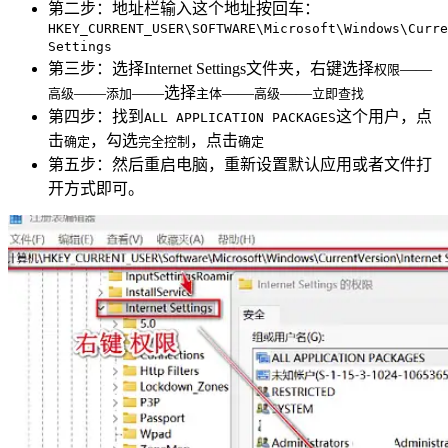
第二步：地址栏输入这个地址按回车：
HKEY_CURRENT_USER\SOFTWARE\Microsoft\Windows\Curre
Settings
第三步：选择Internet Settings文件夹，右键选择
——
权限
——
——选择
——
——
高级
添加
主体
高级
立即查找
第四步：找到
这个用户，点
ALL APPLICATION PACKAGES
击
，勾选
，点击
确定
完全控制
确定
第五步：然后重启电脑，重新设置默认应用或者文件打
开方式即可。