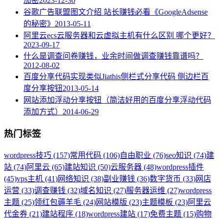
加密
2023-12-30
谷歌广告联盟图文介绍 站长赚钱必看《GoogleAdsense
的秘密》
2013-05-11
阿里云ecs云服务器和云虚拟主机有什么区别 哪个更好？
2023-09-17
什么是调查问卷赚钱，业余时间做调查赚钱靠谱吗？
2012-08-02
百度分享代码实现类似Jiathis侧栏式分享代码 侧边栏百
度分享按钮
2013-05-14
网站添加浮动分享按钮（简洁好用的百度分享浮动代码
添加方式）
2014-06-29
热门标签
wordpress技巧 (157)
常用代码 (106)
自由职业 (76)
seo知识 (74)
建
站 (74)
阿里云 (65)
建站知识 (50)
云服务器 (48)
wordpress插件
(45)
vps主机 (41)
网络知识 (38)
副业赚钱 (36)
数字货币 (33)
网店
运营 (33)
调查赚钱 (32)
域名知识 (27)
服务器运维 (27)
wordpress
主题 (25)
领红包薅羊毛 (24)
网站模版 (23)
主题模板 (23)
阿里云
代金券 (21)
建站程序 (18)
wordpress建站 (17)
免费主题 (15)
购物