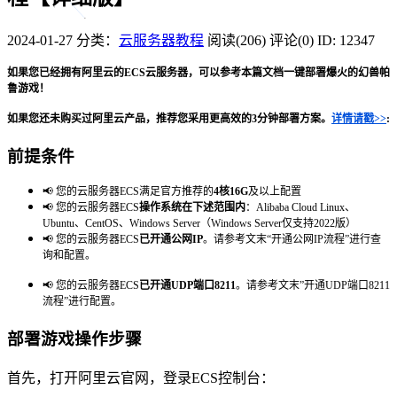
2024-01-27
分类：
云服务器教程
阅读(206)
评论(0)
ID: 12347
如果您已经拥有阿里云的ECS云服务器，可以参考本篇文档一键部署爆火的幻兽帕
鲁游戏！
如果您还未购买过阿里云产品，推荐您采用更高效的3分钟部署方案。
详情请戳>>
:
前提条件
📢 您的云服务器ECS满足官方推荐的
4核16G
及以上配置
📢
您的云服务器ECS
操作系统在下述范围内
：Alibaba Cloud Linux、
Ubuntu、CentOS、Windows Server（Windows Server仅支持2022版）
📢
您的云服务器ECS
已开通公网IP
。请参考文末“开通公网IP流程”进行查
询和配置。
📢
您的云服务器ECS
已开通UDP
端口8211
。请参考文末”开通UDP端口8211
流程”进行配置。
部署游戏操作步骤
首先，打开阿里云官网，登录ECS控制台：