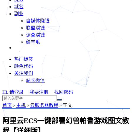
域名
副业
自媒体赚钱
联盟赚钱
调查赚钱
薅羊毛
热门标签
颜色代码
关注我们
站长微信
Hi, 请登录
我要注册
找回密码
首页
主机
云服务器教程
正文
>
>
>
阿里云ECS一键部署幻兽帕鲁游戏图文教
程【详细版】