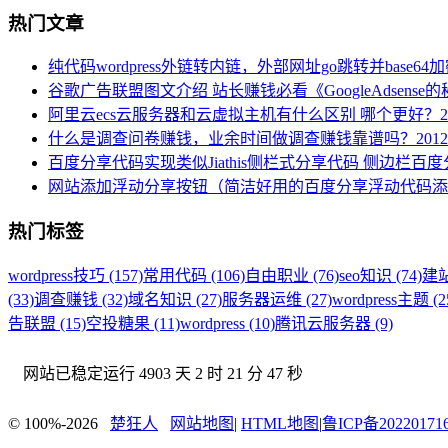
热门文章
纯代码wordpress外链转内链，外部网址go跳转并base64
谷歌广告联盟图文介绍 站长赚钱必看《GoogleAdsense
阿里云ecs云服务器和云虚拟主机有什么区别 哪个更好？
2
什么是调查问卷赚钱，业余时间做调查赚钱靠谱吗？
2012
百度分享代码实现类似Jiathis侧栏式分享代码 侧边栏百
网站添加浮动分享按钮（简洁好用的百度分享浮动代码添
热门标签
wordpress技巧 (157)
常用代码 (106)
自由职业 (76)
seo知识 (74)
建站
(33)
调查赚钱 (32)
域名知识 (27)
服务器运维 (27)
wordpress主题 (2
告联盟 (15)
空投糖果 (11)
wordpress (10)
腾讯云服务器 (9)
网站已稳定运行
4903 天 2 时 21 分 48 秒
© 100%-2026
楚狂人
网站地图
|
HTML地图
|
鲁ICP备20220171