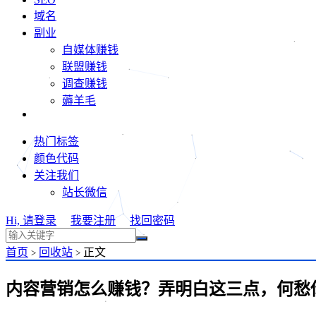
域名
副业
自媒体赚钱
联盟赚钱
调查赚钱
薅羊毛
热门标签
颜色代码
关注我们
站长微信
Hi, 请登录
我要注册
找回密码
首页
回收站
正文
>
>
内容营销怎么赚钱？弄明白这三点，何愁