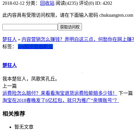
2018-02-12
分类：
回收站
阅读(4235)
评论(0)
ID: 4202
此内容具有受限访问权限，请在下面输入密码 chukuangren.c
楚狂人
»
内容营销怎么赚钱？弄明白这三点，何愁你在网上赚
标签：
seo知识
自由职业
楚狂人
我本楚狂人，凤歌笑孔丘。
上一篇
运费险怎么赔付？来看看淘宝退货运费险能赔多少钱！
下一篇
淘宝在2018春晚发了6亿红包，就只为推广“亲情账号”？
相关推荐
暂无文章