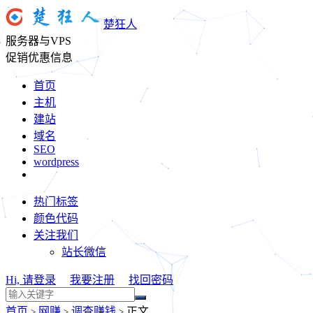
楚狂人
服务器与VPS
促销优惠信息
首页
主机
建站
域名
SEO
wordpress
热门标签
颜色代码
关注我们
站长微信
Hi, 请登录
我要注册
找回密码
首页
网赚
调查赚钱
正文
>
>
>