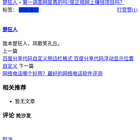
楚狂人
»
第一调查网是真的吗?是正规网上赚钱项目吗？
标签：
调查赚钱
打赏
赞(
1
)
楚狂人
我本楚狂人，凤歌笑孔丘。
上一篇
百度分享代码自定义侧边栏格式 百度分享代码浮动显示位置
自定义
下一篇
网络电话哪个好用？最好的网络电话软件评测
相关推荐
暂无文章
评论
抢沙发
取消