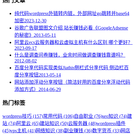
热门文章
纯代码wordpress外链转内链，外部网址go跳转并base64
加密
2023-12-30
谷歌广告联盟图文介绍 站长赚钱必看《GoogleAdsense
的秘密》
2013-05-11
阿里云ecs云服务器和云虚拟主机有什么区别 哪个更好？
2023-09-17
什么是调查问卷赚钱，业余时间做调查赚钱靠谱吗？
2012-08-02
百度分享代码实现类似Jiathis侧栏式分享代码 侧边栏百
度分享按钮
2013-05-14
网站添加浮动分享按钮（简洁好用的百度分享浮动代码
添加方式）
2014-06-29
热门标签
wordpress技巧 (157)
常用代码 (106)
自由职业 (76)
seo知识 (74)
建
站 (74)
阿里云 (65)
建站知识 (50)
云服务器 (48)
wordpress插件
(45)
vps主机 (41)
网络知识 (38)
副业赚钱 (36)
数字货币 (33)
网店