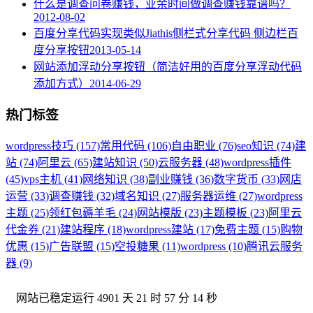
什么是调查问卷赚钱，业余时间做调查赚钱靠谱吗？
2012-08-02
百度分享代码实现类似Jiathis侧栏式分享代码 侧边栏百
度分享按钮
2013-05-14
网站添加浮动分享按钮（简洁好用的百度分享浮动代码
添加方式）
2014-06-29
热门标签
wordpress技巧 (157)
常用代码 (106)
自由职业 (76)
seo知识 (74)
建
站 (74)
阿里云 (65)
建站知识 (50)
云服务器 (48)
wordpress插件
(45)
vps主机 (41)
网络知识 (38)
副业赚钱 (36)
数字货币 (33)
网店
运营 (33)
调查赚钱 (32)
域名知识 (27)
服务器运维 (27)
wordpress
主题 (25)
领红包薅羊毛 (24)
网站模版 (23)
主题模板 (23)
阿里云
代金券 (21)
建站程序 (18)
wordpress建站 (17)
免费主题 (15)
购物
优惠 (15)
广告联盟 (15)
空投糖果 (11)
wordpress (10)
腾讯云服务
器 (9)
网站已稳定运行
4901 天 21 时 57 分 14 秒