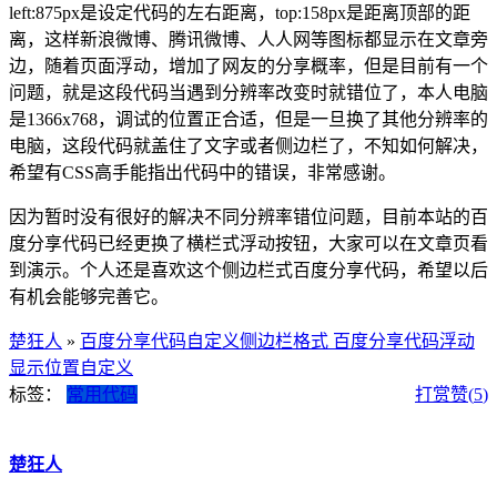
left:875px是设定代码的左右距离，top:158px是距离顶部的距
离，这样新浪微博、腾讯微博、人人网等图标都显示在文章旁
边，随着页面浮动，增加了网友的分享概率，但是目前有一个
问题，就是这段代码当遇到分辨率改变时就错位了，本人电脑
是1366x768，调试的位置正合适，但是一旦换了其他分辨率的
电脑，这段代码就盖住了文字或者侧边栏了，不知如何解决，
希望有CSS高手能指出代码中的错误，非常感谢。
因为暂时没有很好的解决不同分辨率错位问题，目前本站的百
度分享代码已经更换了横栏式浮动按钮，大家可以在文章页看
到演示。个人还是喜欢这个侧边栏式百度分享代码，希望以后
有机会能够完善它。
楚狂人
»
百度分享代码自定义侧边栏格式 百度分享代码浮动
显示位置自定义
标签：
常用代码
打赏
赞(
5
)
楚狂人