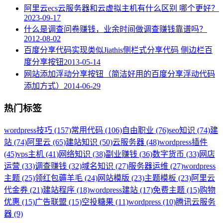
阿里云ecs云服务器和云虚拟主机有什么区别 哪个更好？
2023-09-17
什么是调查问卷赚钱，业余时间做调查赚钱靠谱吗？
2012-08-02
百度分享代码实现类似Jiathis侧栏式分享代码 侧边栏百
度分享按钮
2013-05-14
网站添加浮动分享按钮（简洁好用的百度分享浮动代码
添加方式）
2014-06-29
热门标签
wordpress技巧 (157)
常用代码 (106)
自由职业 (76)
seo知识 (74)
建
站 (74)
阿里云 (65)
建站知识 (50)
云服务器 (48)
wordpress插件
(45)
vps主机 (41)
网络知识 (38)
副业赚钱 (36)
数字货币 (33)
网店
运营 (33)
调查赚钱 (32)
域名知识 (27)
服务器运维 (27)
wordpress
主题 (25)
领红包薅羊毛 (24)
网站模版 (23)
主题模板 (23)
阿里云
代金券 (21)
建站程序 (18)
wordpress建站 (17)
免费主题 (15)
购物
优惠 (15)
广告联盟 (15)
空投糖果 (11)
wordpress (10)
腾讯云服务
器 (9)