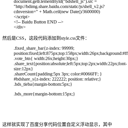
document.getElementById("bdshell_js").src =
"http://bdimg.share.baidu.com/static/js/shell_v2.js?
cdnversion=" + Math.ceil(new Date()/3600000)
</script>
<!-- Baidu Button END -->
</div>
然后是CSS，这段代码添加到style.css文件：
.fixed_share_bar{z-index: 99999;
position:fixed;left:875px;top:158px;width:26px;background:#ff
.vote_btn{ width:26x;height:30px;}
.share_text{position:absolute;left:5px;top:2px;width:22px;font-
size:12px}
.shareCount{padding:5px 3px; color:#0066FF; }
#bdshare_s{z-index: 222222; position: relative;}
.bds_tieba{margin-bottom:5px;}
.bds_more{margin-bottom:15px;}
这样就实现了百度分享代码位置自定义浮动显示，其中