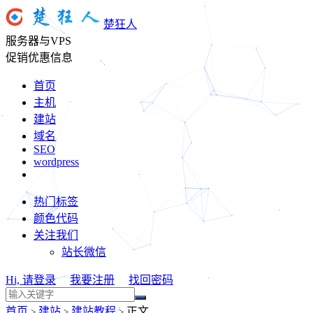
楚狂人
服务器与VPS
促销优惠信息
首页
主机
建站
域名
SEO
wordpress
热门标签
颜色代码
关注我们
站长微信
Hi, 请登录
我要注册
找回密码
首页
建站
建站教程
正文
>
>
>