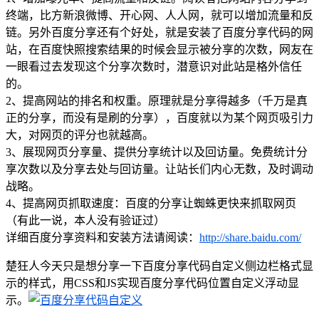
终端，比方新浪微博、开心网、人人网，就可以增加流量和反
链。另外百度分享还有个好处，就是安装了百度分享代码的网
站，在百度快照搜索结果的时候会显示被分享的次数，网友在
一眼看过去发现这个分享次数时，潜意识对此站是格外信任
的。
2、提高网站的排名和权重。原理就是分享得越多（千万是真
正的分享，而没有是刷的分享），百度就以为某个网页吸引力
大，对网页的评分也就越高。
3、展现网页分享量、提供分享统计以及回访量。免费统计分
享次数以及分享去处与回访量。让站长们内心无数，及时调动
战略。
4、提高网页抓取速度：百度的分享让蜘蛛更快来抓取网页
（有此一说，本人没有验证过）
详细百度分享资料和安装方法请阅读：
http://share.baidu.com/
楚狂人今天只是想分享一下百度分享代码自定义侧边栏格式显
示的样式，用CSS和JS实现百度分享代码位置自定义浮动显
示。