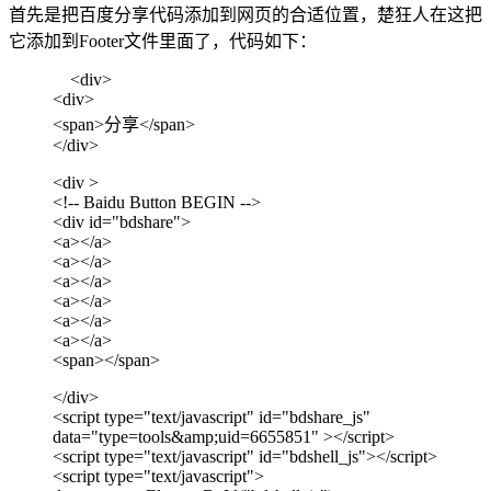
首先是把百度分享代码添加到网页的合适位置，楚狂人在这把
它添加到Footer文件里面了，代码如下：
<div>
<div>
<span>分享</span>
</div>
<div >
<!-- Baidu Button BEGIN -->
<div id="bdshare">
<a></a>
<a></a>
<a></a>
<a></a>
<a></a>
<a></a>
<span></span>
</div>
<script type="text/javascript" id="bdshare_js"
data="type=tools&amp;uid=6655851" ></script>
<script type="text/javascript" id="bdshell_js"></script>
<script type="text/javascript">