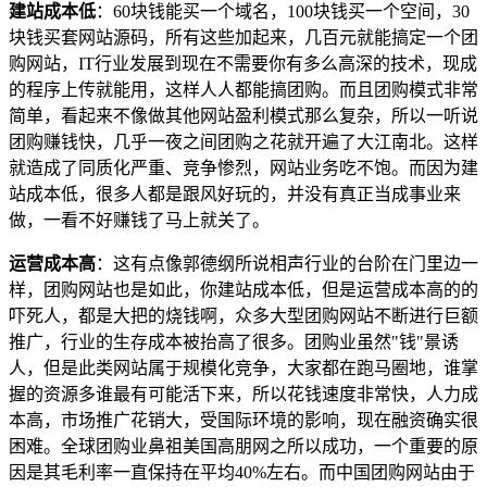
建站成本低
：60块钱能买一个域名，100块钱买一个空间，30
块钱买套网站源码，所有这些加起来，几百元就能搞定一个团
购网站，IT行业发展到现在不需要你有多么高深的技术，现成
的程序上传就能用，这样人人都能搞团购。而且团购模式非常
简单，看起来不像做其他网站盈利模式那么复杂，所以一听说
团购赚钱快，几乎一夜之间团购之花就开遍了大江南北。这样
就造成了同质化严重、竞争惨烈，网站业务吃不饱。而因为建
站成本低，很多人都是跟风好玩的，并没有真正当成事业来
做，一看不好赚钱了马上就关了。
运营成本高
：这有点像郭德纲所说相声行业的台阶在门里边一
样，团购网站也是如此，你建站成本低，但是运营成本高的的
吓死人，都是大把的烧钱啊，众多大型团购网站不断进行巨额
推广，行业的生存成本被抬高了很多。团购业虽然"钱"景诱
人，但是此类网站属于规模化竞争，大家都在跑马圈地，谁掌
握的资源多谁最有可能活下来，所以花钱速度非常快，人力成
本高，市场推广花销大，受国际环境的影响，现在融资确实很
困难。全球团购业鼻祖美国高朋网之所以成功，一个重要的原
因是其毛利率一直保持在平均40%左右。而中国团购网站由于