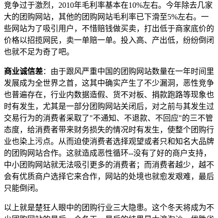
竞争过于激烈，2010年毛利率基本在10%左右。今年除去几家
大的团购网站，其他的团购网站毛利率已下滑至5%左右。一
些网站为了吸引用户，不惜赔钱做买卖，打出低于商家底价的
价格以招揽网民，卖一单赔一单。投入高、产出低，纷纷倒闭
也就不足为奇了吧。
商业诚信差
：由于跟风严重中国的团购网站数量在一年时间里
发展成为全世界之首，这其中确实产生了不少漏洞，恶性竞争
也普遍存在，行业内数据造假、货不对板、捐款跑路等现象也
时有发生，尤其是一部分团购网站关闭后，对之前与其发生过
交易行为的消费者采取了"不通知、不退款、不回应"的三不管
态度，给消费者带来财务损失的情况时有发生，使整个团购行
业也染上污点。从而迫使消费者选择观望或者只和知名大品牌
的团购网站合作。这就造成恶性循环--没有了好的商户支持，
中小团购网站就无法吸引更多的消费者；而消费者越少，越不
会有优质商户选择它来合作，网站的处境也就愈发艰难，最后
只能倒闭。
以上就是楚狂人眼中的团购行业三大隐患。这个冬天将成为不