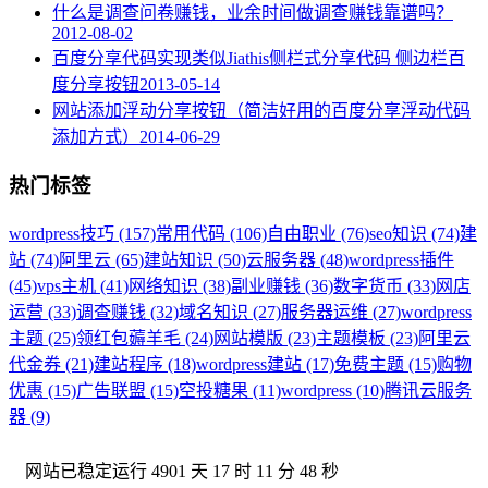
什么是调查问卷赚钱，业余时间做调查赚钱靠谱吗？
2012-08-02
百度分享代码实现类似Jiathis侧栏式分享代码 侧边栏百
度分享按钮
2013-05-14
网站添加浮动分享按钮（简洁好用的百度分享浮动代码
添加方式）
2014-06-29
热门标签
wordpress技巧 (157)
常用代码 (106)
自由职业 (76)
seo知识 (74)
建
站 (74)
阿里云 (65)
建站知识 (50)
云服务器 (48)
wordpress插件
(45)
vps主机 (41)
网络知识 (38)
副业赚钱 (36)
数字货币 (33)
网店
运营 (33)
调查赚钱 (32)
域名知识 (27)
服务器运维 (27)
wordpress
主题 (25)
领红包薅羊毛 (24)
网站模版 (23)
主题模板 (23)
阿里云
代金券 (21)
建站程序 (18)
wordpress建站 (17)
免费主题 (15)
购物
优惠 (15)
广告联盟 (15)
空投糖果 (11)
wordpress (10)
腾讯云服务
器 (9)
网站已稳定运行
4901 天 17 时 11 分 48 秒