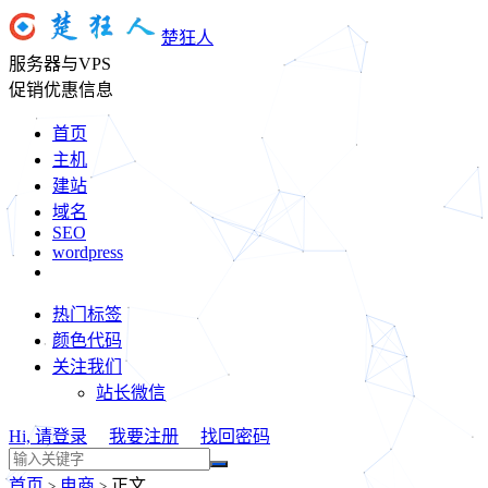
楚狂人
服务器与VPS
促销优惠信息
首页
主机
建站
域名
SEO
wordpress
热门标签
颜色代码
关注我们
站长微信
Hi, 请登录
我要注册
找回密码
首页
电商
正文
>
>