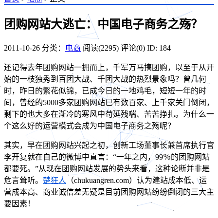
团购网站大逃亡：中国电子商务之殇？
2011-10-26
分类：
电商
阅读(2295)
评论(0)
ID: 184
还记得去年团购网站一拥而上，千军万马搞团购，以至于从开
始的一枝独秀到百团大战、千团大战的热烈景象吗？曾几何
时，昨日的繁花似锦，已成今日的一地鸡毛，短短一年的时
间，曾经的5000多家团购网站已有数百家、上千家关门倒闭，
剩下的也大多在渐冷的寒风中苟延残喘、苦苦挣扎。为什么一
个这么好的运营模式会成为中国电子商务之殇呢？
其实，早在团购网站兴起之初，创新工场董事长兼首席执行官
李开复就在自己的微博中直言：“一年之内，99％的团购网站
都要死。”从现在团购网站发展的势头来看，这种论断并非是
危言耸听。
楚狂人
（chukuangren.com）认为建站成本低、运
营成本高、商业诚信差无疑是目前团购网站纷纷倒闭的三大主
要因素！