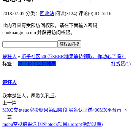
2018-07-05
分类：
回收站
阅读(3124)
评论(0)
ID: 5216
此内容具有受限访问权限，请在下面输入密码
chukuangren.com 并获得访问权限。
楚狂人
»
币乎社区500万SEER糖果等待领取，你动心了吗？
标签：
数字货币
空投糖果
打赏
赞(
1
)
楚狂人
我本楚狂人，凤歌笑孔丘。
上一篇
MXC交易suo空投糖果第四阶段 实名认证送400MX平台币
下
一篇
mobu空投糖果送 国外block项目airdrop(活动过期)