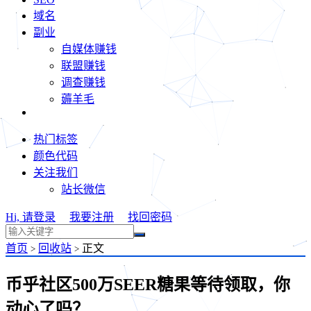
域名
副业
自媒体赚钱
联盟赚钱
调查赚钱
薅羊毛
热门标签
颜色代码
关注我们
站长微信
Hi, 请登录
我要注册
找回密码
首页
回收站
正文
>
>
币乎社区500万SEER糖果等待领取，你
动心了吗？