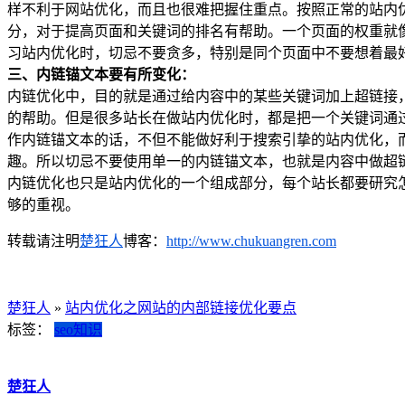
样不利于网站优化，而且也很难把握住重点。按照正常的站内
分，对于提高页面和关键词的排名有帮助。一个页面的权重就
习站内优化时，切忌不要贪多，特别是同个页面中不要想着最
三、
内链锚文本要有所变化：
内链优化中，目的就是通过给内容中的某些关键词加上超链接
的帮助。但是很多站长在做站内优化时，都是把一个关键词通
作内链锚文本的话，不但不能做好利于搜索引挚的站内优化，
趣。所以切忌不要使用单一的内链锚文本，也就是内容中做超
内链优化也只是站内优化的一个组成部分，每个站长都要研究
够的重视。
转载请注明
楚狂人
博客：
http://www.chukuangren.com
楚狂人
»
站内优化之网站的内部链接优化要点
标签：
seo知识
楚狂人