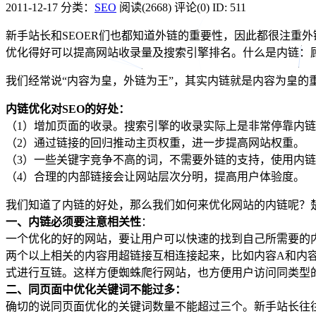
2011-12-17
分类：
SEO
阅读(2668)
评论(0)
ID: 511
新手站长和SEOER们也都知道外链的重要性，因此都很注重
优化得好可以提高网站收录量及搜索引擎排名。什么是内链：
我们经常说“内容为皇，外链为王”，其实内链就是内容为皇的
内链优化对SEO的好处：
（1）增加页面的收录。搜索引擎的收录实际上是非常停靠内
（2）通过链接的回归推动主页权重，进一步提高网站权重。
（3）一些关键字竞争不高的词，不需要外链的支持，使用内
（4）合理的内部链接会让网站层次分明，提高用户体验度。
我们知道了内链的好处，那么我们如何来优化网站的内链呢？
一、内链必须要注意相关性
：
一个优化的好的网站，要让用户可以快速的找到自己所需要的
两个以上相关的内容用超链接互相连接起来，比如内容A和内
式进行互链。这样方便蜘蛛爬行网站，也方便用户访问同类型
二、同页面中优化关键词不能过多：
确切的说同页面优化的关键词数量不能超过三个。新手站长往