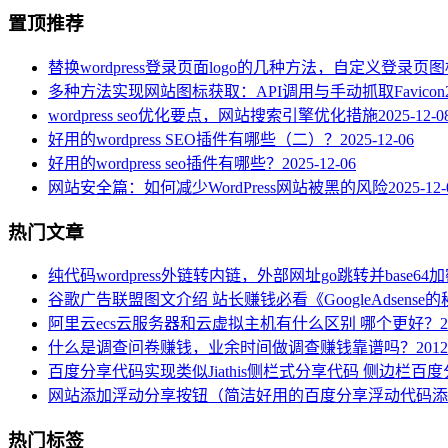
置顶推荐
替换wordpress登录页面logo的几种方法，自定义登录页
多种方法实现网站图标获取：API调用与手动抓取Favicon
wordpress seo优化要点，网站搜索引擎优化措施
2025-12-0
好用的wordpress SEO插件有哪些（二）？
2025-12-06
好用的wordpress seo插件有哪些？
2025-12-06
网站安全篇：如何减少WordPress网站被黑的风险
2025-12-
热门文章
纯代码wordpress外链转内链，外部网址go跳转并base64
谷歌广告联盟图文介绍 站长赚钱必看《GoogleAdsense
阿里云ecs云服务器和云虚拟主机有什么区别 哪个更好？
2
什么是调查问卷赚钱，业余时间做调查赚钱靠谱吗？
2012
百度分享代码实现类似Jiathis侧栏式分享代码 侧边栏百
网站添加浮动分享按钮（简洁好用的百度分享浮动代码添
热门标签