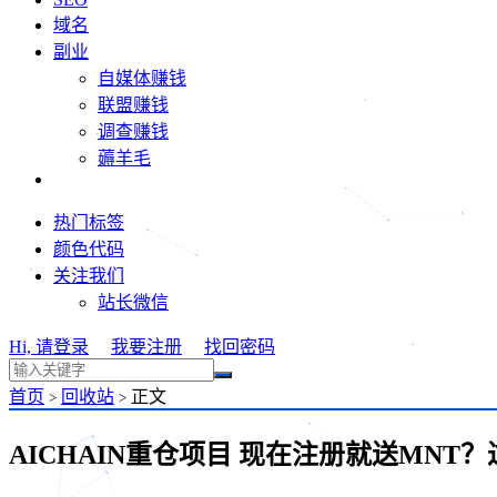
域名
副业
自媒体赚钱
联盟赚钱
调查赚钱
薅羊毛
热门标签
颜色代码
关注我们
站长微信
Hi, 请登录
我要注册
找回密码
首页
回收站
正文
>
>
AICHAIN重仓项目 现在注册就送MNT