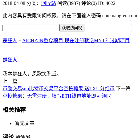
2018-04-08
分类：
回收站
阅读(3937)
评论(0)
ID: 4622
此内容具有受限访问权限，请在下面输入密码 chukuangren.c
楚狂人
»
AICHAIN重仓项目 现在注册就送MNT？过期项目
楚狂人
我本楚狂人，凤歌笑孔丘。
上一篇
币勋交易suo比特币交易平台空投糖果 送TXU分红币
下一篇
空投糖果：无需注册，填写ETH钱包地址即可领取
相关推荐
暂无文章
评论
抢沙发