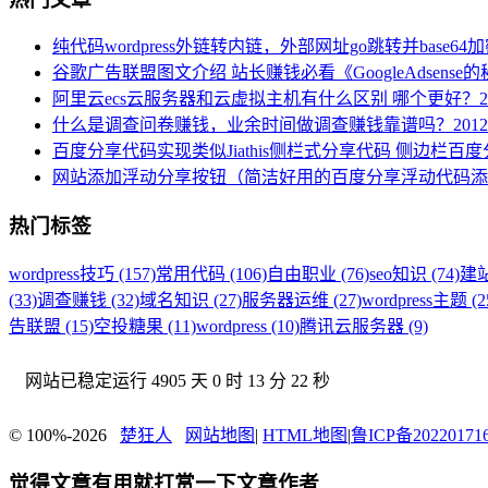
纯代码wordpress外链转内链，外部网址go跳转并base64
谷歌广告联盟图文介绍 站长赚钱必看《GoogleAdsense
阿里云ecs云服务器和云虚拟主机有什么区别 哪个更好？
2
什么是调查问卷赚钱，业余时间做调查赚钱靠谱吗？
2012
百度分享代码实现类似Jiathis侧栏式分享代码 侧边栏百
网站添加浮动分享按钮（简洁好用的百度分享浮动代码添
热门标签
wordpress技巧 (157)
常用代码 (106)
自由职业 (76)
seo知识 (74)
建站
(33)
调查赚钱 (32)
域名知识 (27)
服务器运维 (27)
wordpress主题 (2
告联盟 (15)
空投糖果 (11)
wordpress (10)
腾讯云服务器 (9)
网站已稳定运行
4905 天 0 时 13 分 23 秒
© 100%-2026
楚狂人
网站地图
|
HTML地图
|
鲁ICP备20220171
觉得文章有用就打赏一下文章作者