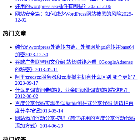
好用的wordpress seo插件有哪些？
2025-12-06
网站安全篇：如何减少WordPress网站被黑的风险
2025-
12-02
热门文章
纯代码wordpress外链转内链，外部网址go跳转并base64
加密
2023-12-30
谷歌广告联盟图文介绍 站长赚钱必看《GoogleAdsense
的秘密》
2013-05-11
阿里云ecs云服务器和云虚拟主机有什么区别 哪个更好？
2023-09-17
什么是调查问卷赚钱，业余时间做调查赚钱靠谱吗？
2012-08-02
百度分享代码实现类似Jiathis侧栏式分享代码 侧边栏百
度分享按钮
2013-05-14
网站添加浮动分享按钮（简洁好用的百度分享浮动代码
添加方式）
2014-06-29
热门标签