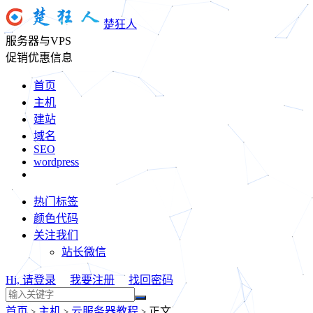
楚狂人
服务器与VPS
促销优惠信息
首页
主机
建站
域名
SEO
wordpress
热门标签
颜色代码
关注我们
站长微信
Hi, 请登录
我要注册
找回密码
首页
主机
云服务器教程
正文
>
>
>