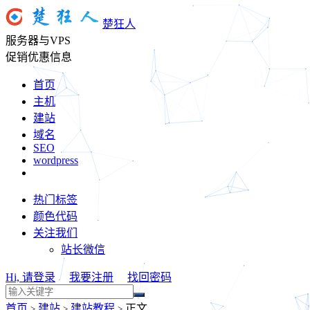
楚狂人
服务器与VPS
促销优惠信息
首页
主机
建站
域名
SEO
wordpress
热门标签
颜色代码
关注我们
站长微信
Hi, 请登录
我要注册
找回密码
首页
建站
建站教程
正文
>
>
>