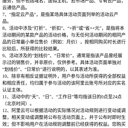
服务，但不包括域名、虚拟主机、云市场产品、专有云产品，
云通信产品。
7、“指定云产品”，是指某场具体活动页面列举的活动云产
品。
8、活动中涉及“打折”、“折扣”、“×折”或“省××元”，是指将本
活动期间的某款产品的活动价格，与无任何活动期间的相同产
品的日常最小单位售价（例如：月价），按相同购买时长进行
比较后，所获得的比较结果。
9、活动涉及的“划线价”、“日常价”，通常是指该产品曾经展
示过的销售价，并非原价，仅供参考。具体活动页面单独对
“划线价”、“日常价”进行说明的，以其表述为准。
10、除非有相反证据证明外，用户参与活动所获得的全部权益
和相应责任，均归属于参与活动的该阿里云账号所对应的实名
认证主体。
11、活动中的“天”、“日”、“工作日”等均指该日的0点至24点
（北京时间）。
12、阿里云可以根据活动的实际情况对活动规则进行变动或调
整，相关变动或调整将公布在活动页面上，并于公布时即时生
效；但不影响用户在活动规则调整前已经获得的权益。您购买