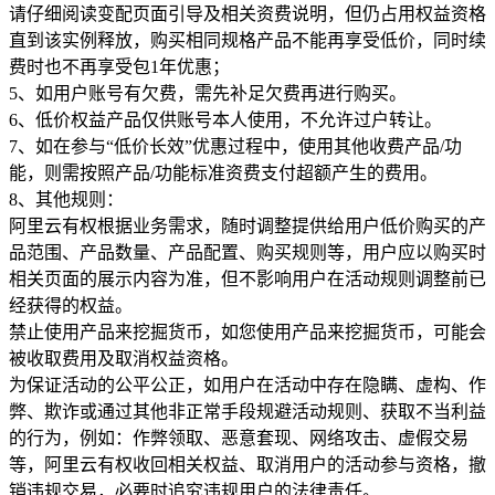
请仔细阅读变配页面引导及相关资费说明，但仍占用权益资格
直到该实例释放，购买相同规格产品不能再享受低价，同时续
费时也不再享受包1年优惠；
5、如用户账号有欠费，需先补足欠费再进行购买。
6、低价权益产品仅供账号本人使用，不允许过户转让。
7、如在参与“低价长效”优惠过程中，使用其他收费产品/功
能，则需按照产品/功能标准资费支付超额产生的费用。
8、其他规则：
阿里云有权根据业务需求，随时调整提供给用户低价购买的产
品范围、产品数量、产品配置、购买规则等，用户应以购买时
相关页面的展示内容为准，但不影响用户在活动规则调整前已
经获得的权益。
禁止使用产品来挖掘货币，如您使用产品来挖掘货币，可能会
被收取费用及取消权益资格。
为保证活动的公平公正，如用户在活动中存在隐瞒、虚构、作
弊、欺诈或通过其他非正常手段规避活动规则、获取不当利益
的行为，例如：作弊领取、恶意套现、网络攻击、虚假交易
等，阿里云有权收回相关权益、取消用户的活动参与资格，撤
销违规交易，必要时追究违规用户的法律责任。