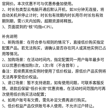
官网价。本次优惠不可与优惠券叠加使用。
2、时长包类型云电脑开通后默认开机，如30分钟无连接，将
自动关机并停止计时；时长包有效期内时长用尽/时长包有效
期到期，需15天内加购，超期资源将释放。
3、页面提到的“核”均指vCPU。
补充说明
1、新购场景：在符合参与规则的情况下，直接低价购买指定
配置产品。若无法购买，请确认是否存在同人或其他实例已占
用等情况。
2、加购场景：在活动时间内，指定配置同一用户每年最多可
以以优惠价格加购1次，1次1年（不含首年）。
备注：若续费其他实例时使用了低价权益，原低价产品实例将
无法再享受低价权益。
3、退订场景：暂不支持退款，如有使用问题，可联系客服反
馈。退款后保留“低价长效”优惠资格，在活动时间范围内可再
次使用低价购买活动配置；
4、如用户账号有欠费，需先补足欠费再进行购买。
5、低价权益产品仅供账号本人使用，不允许过户转让。