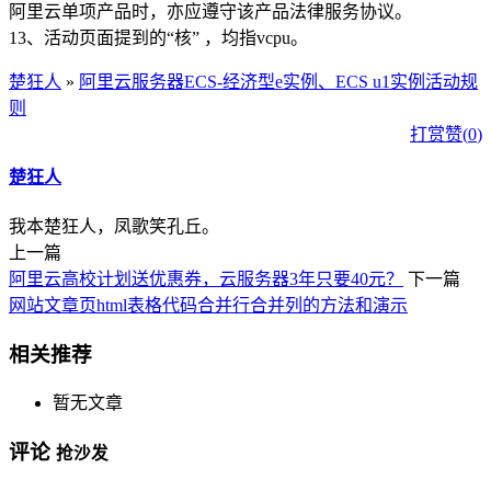
阿里云单项产品时，亦应遵守该产品法律服务协议。
13、活动页面提到的“核” ，均指vcpu。
楚狂人
»
阿里云服务器ECS-经济型e实例、ECS u1实例活动规
则
打赏
赞(
0
)
楚狂人
我本楚狂人，凤歌笑孔丘。
上一篇
阿里云高校计划送优惠券，云服务器3年只要40元？
下一篇
网站文章页html表格代码合并行合并列的方法和演示
相关推荐
暂无文章
评论
抢沙发