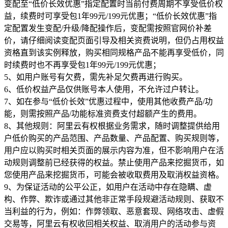
变配至“低价长效优惠”指定配置时当前付费周期不享受低价权
益，续费时可享受包1年99元/199元优惠；“低价长效优惠”指
定配置发生变配/升级/降配操作后，变配需按照官网价补差
价，请仔细阅读变配页面引导及相关资费说明，但仍占用权益
资格直到该实例释放，购买相同规格产品不能再享受低价，同
时续费时也不再享受包1年99元/199元优惠；
5、如用户账号有欠费，需先补足欠费再进行购买。
6、低价权益产品仅供账号本人使用，不允许过户转让。
7、如在参与“低价长效”优惠过程中，使用其他收费产品/功
能，则需按照产品/功能标准资费支付超额产生的费用。
8、其他规则：阿里云有权根据业务需求，随时调整提供给用
户低价购买的产品范围、产品数量、产品配置、购买规则等，
用户应以购买时相关页面的展示内容为准，但不影响用户在活
动规则调整前已经获得的权益。禁止使用产品来挖掘货币，如
您使用产品来挖掘货币，可能会被收取费用及取消权益资格。
9、为保证活动的公平公正，如用户在活动中存在隐瞒、虚
构、作弊、欺诈或通过其他非正常手段规避活动规则、获取不
当利益的行为，例如：作弊领取、恶意套现、网络攻击、虚假
交易等，阿里云有权收回相关权益、取消用户的活动参与资