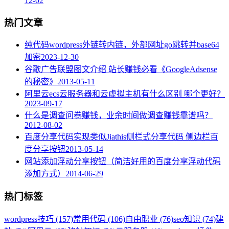
12-02
热门文章
纯代码wordpress外链转内链，外部网址go跳转并base64
加密
2023-12-30
谷歌广告联盟图文介绍 站长赚钱必看《GoogleAdsense
的秘密》
2013-05-11
阿里云ecs云服务器和云虚拟主机有什么区别 哪个更好？
2023-09-17
什么是调查问卷赚钱，业余时间做调查赚钱靠谱吗？
2012-08-02
百度分享代码实现类似Jiathis侧栏式分享代码 侧边栏百
度分享按钮
2013-05-14
网站添加浮动分享按钮（简洁好用的百度分享浮动代码
添加方式）
2014-06-29
热门标签
wordpress技巧 (157)
常用代码 (106)
自由职业 (76)
seo知识 (74)
建