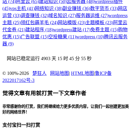
站 (74)
阿里云 (65)
建站知识 (50)
云服务器 (48)
wordpress插件
(45)
vps主机 (41)
网络知识 (38)
副业赚钱 (36)
数字货币 (33)
网店
运营 (33)
调查赚钱 (32)
域名知识 (27)
服务器运维 (27)
wordpress
主题 (25)
领红包薅羊毛 (24)
网站模版 (23)
主题模板 (23)
阿里云
代金券 (21)
建站程序 (18)
wordpress建站 (17)
免费主题 (15)
购物
优惠 (15)
广告联盟 (15)
空投糖果 (11)
wordpress (10)
腾讯云服务
器 (9)
网站已稳定运行
4903 天 15 时 45 分 56 秒
© 100%-2026
楚狂人
网站地图
|
HTML地图
|
鲁ICP备
2022017162号-3
觉得文章有用就打赏一下文章作者
非常感谢你的打赏，我们将继续给力更多优质内容，让我们一起创建更加美
好的网络世界！
支付宝扫一扫打赏