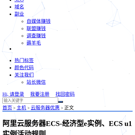
域名
副业
自媒体赚钱
联盟赚钱
调查赚钱
薅羊毛
热门标签
颜色代码
关注我们
站长微信
Hi, 请登录
我要注册
找回密码
首页
主机
云服务器优惠
正文
>
>
>
阿里云服务器ECS-经济型e实例、ECS u1
实例活动规则