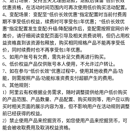
3、退订场景：支持五天无理由退款，退款后保留“低价长效”
优惠资格，在活动时间范围内可再次使用低价购买活动配置。
4、变配场景：变配至“低价长效优惠”指定配置时当前付费周
期不享受低价权益，续费时可享受包1年优惠；“低价长效优
惠”指定配置发生变配/升级/降配操作后，变配需按照官网价补
差价，请仔细阅读变配页面引导及相关资费说明，但仍占用权
益资格直到该资源包释放，购买相同规格产品不能再享受低
价，同时续费时也不再享受包1年优惠。
5、如用户账号有欠费，需先补足欠费再进行购买。
6、低价权益产品仅供账号本人使用，不允许过户转让。
7、如在参与“低价长效”优惠过程中，使用其他收费产品/功
能，则需按照产品/功能标准资费支付超额产生的费用。
8、其他规则：
1）阿里云有权根据业务需求，随时调整提供给用户低价购买
的产品范围、产品数量、产品配置、购买规则等，用户应以购
买时相关页面的展示内容为准，但不影响用户在活动规则调整
前已经获得的权益。
2）禁止使用产品来挖掘货币，如您使用产品来挖掘货币，可
能会被收取费用及取消权益资格。