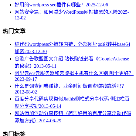
好用的wordpress seo插件有哪些？
2025-12-06
网站安全篇：如何减少WordPress网站被黑的风险
2025-
12-02
热门文章
纯代码wordpress外链转内链，外部网址go跳转并base64
加密
2023-12-30
谷歌广告联盟图文介绍 站长赚钱必看《GoogleAdsense
的秘密》
2013-05-11
阿里云ecs云服务器和云虚拟主机有什么区别 哪个更好？
2023-09-17
什么是调查问卷赚钱，业余时间做调查赚钱靠谱吗？
2012-08-02
百度分享代码实现类似Jiathis侧栏式分享代码 侧边栏百
度分享按钮
2013-05-14
网站添加浮动分享按钮（简洁好用的百度分享浮动代码
添加方式）
2014-06-29
热门标签