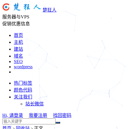
楚狂人
服务器与VPS
促销优惠信息
首页
主机
建站
域名
SEO
wordpress
热门标签
颜色代码
关注我们
站长微信
Hi, 请登录
我要注册
找回密码
首页
回收站
正文
>
>