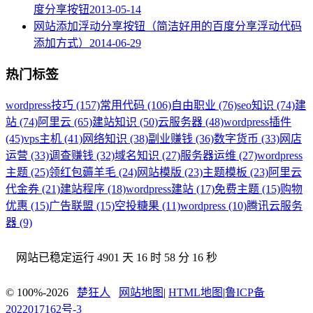
度分享按钮
2013-05-14
网站添加浮动分享按钮（简洁好用的百度分享浮动代码
添加方式）
2014-06-29
热门标签
wordpress技巧 (157)
常用代码 (106)
自由职业 (76)
seo知识 (74)
建
站 (74)
阿里云 (65)
建站知识 (50)
云服务器 (48)
wordpress插件
(45)
vps主机 (41)
网络知识 (38)
副业赚钱 (36)
数字货币 (33)
网店
运营 (33)
调查赚钱 (32)
域名知识 (27)
服务器运维 (27)
wordpress
主题 (25)
领红包薅羊毛 (24)
网站模版 (23)
主题模板 (23)
阿里云
代金券 (21)
建站程序 (18)
wordpress建站 (17)
免费主题 (15)
购物
优惠 (15)
广告联盟 (15)
空投糖果 (11)
wordpress (10)
腾讯云服务
器 (9)
网站已稳定运行
4901 天 16 时 58 分 18 秒
© 100%-2026
楚狂人
网站地图
|
HTML地图
|
鲁ICP备
2022017162号-3