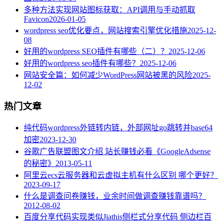
多种方法实现网站图标获取：API调用与手动抓取
Favicon
2026-01-05
wordpress seo优化要点，网站搜索引擎优化措施
2025-12-
08
好用的wordpress SEO插件有哪些（二）？
2025-12-06
好用的wordpress seo插件有哪些？
2025-12-06
网站安全篇：如何减少WordPress网站被黑的风险
2025-
12-02
热门文章
纯代码wordpress外链转内链，外部网址go跳转并base64
加密
2023-12-30
谷歌广告联盟图文介绍 站长赚钱必看《GoogleAdsense
的秘密》
2013-05-11
阿里云ecs云服务器和云虚拟主机有什么区别 哪个更好？
2023-09-17
什么是调查问卷赚钱，业余时间做调查赚钱靠谱吗？
2012-08-02
百度分享代码实现类似Jiathis侧栏式分享代码 侧边栏百