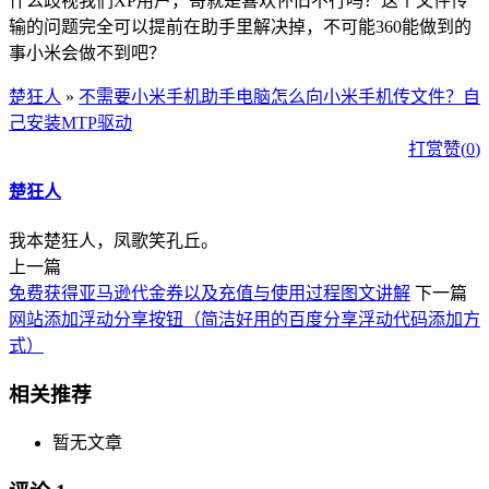
什么歧视我们XP用户，哥就是喜欢怀旧不行吗？这个文件传
输的问题完全可以提前在助手里解决掉，不可能360能做到的
事小米会做不到吧？
楚狂人
»
不需要小米手机助手电脑怎么向小米手机传文件？自
己安装MTP驱动
打赏
赞(
0
)
楚狂人
我本楚狂人，凤歌笑孔丘。
上一篇
免费获得亚马逊代金券以及充值与使用过程图文讲解
下一篇
网站添加浮动分享按钮（简洁好用的百度分享浮动代码添加方
式）
相关推荐
暂无文章