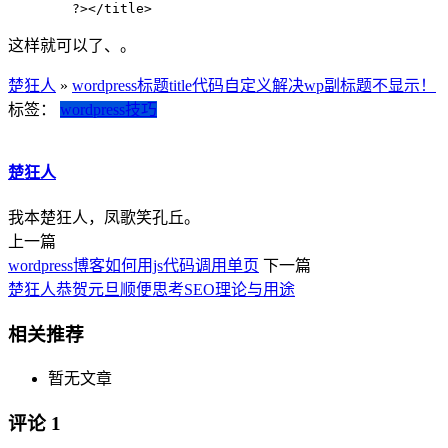
	?></title>
这样就可以了、。
楚狂人
»
wordpress标题title代码自定义解决wp副标题不显示！
标签：
wordpress技巧
楚狂人
我本楚狂人，凤歌笑孔丘。
上一篇
wordpress博客如何用js代码调用单页
下一篇
楚狂人恭贺元旦顺便思考SEO理论与用途
相关推荐
暂无文章
评论
1