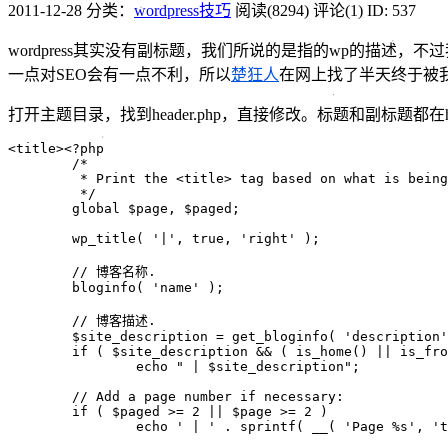
2011-12-28
分类：
wordpress技巧
阅读(8294)
评论(1)
ID: 537
wordpress其实没有副标题，我们所说的是指的wp的描
一点对SEO会有一点不利，所以
楚狂人
在网上找了半天终于被
打开主题目录，找到header.php，直接修改。标题和副标题都在head
<title><?php

	/*

	 * Print the <title> tag based on what is being viewed.

	 */

	global $page, $paged;

	wp_title( '|', true, 'right' );

	// 博客名称.

	bloginfo( 'name' );

	// 博客描述.

	$site_description = get_bloginfo( 'description', 'display' );

	if ( $site_description && ( is_home() || is_front_page() ) )

		echo " | $site_description";

	// Add a page number if necessary:

	if ( $paged >= 2 || $page >= 2 )

		echo ' | ' . sprintf( __( 'Page %s', 'twentyeleven' ), max( $paged, $page ) );
