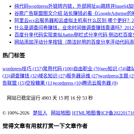
纯代码wordpress外链转内链，外部网址go跳转并base64
谷歌广告联盟图文介绍 站长赚钱必看《GoogleAdsense
阿里云ecs云服务器和云虚拟主机有什么区别 哪个更好？
2
什么是调查问卷赚钱，业余时间做调查赚钱靠谱吗？
2012
百度分享代码实现类似Jiathis侧栏式分享代码 侧边栏百
网站添加浮动分享按钮（简洁好用的百度分享浮动代码添
热门标签
wordpress技巧 (157)
常用代码 (106)
自由职业 (76)
seo知识 (74)
建站
(33)
调查赚钱 (32)
域名知识 (27)
服务器运维 (27)
wordpress主题 (2
告联盟 (15)
空投糖果 (11)
wordpress (10)
腾讯云服务器 (9)
网站已稳定运行
4903 天 15 时 16 分 54 秒
© 100%-2026
楚狂人
网站地图
|
HTML地图
|
鲁ICP备20220171
觉得文章有用就打赏一下文章作者