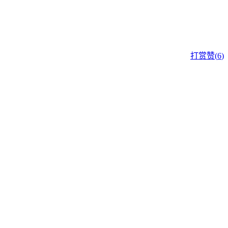
打赏
赞(
6
)