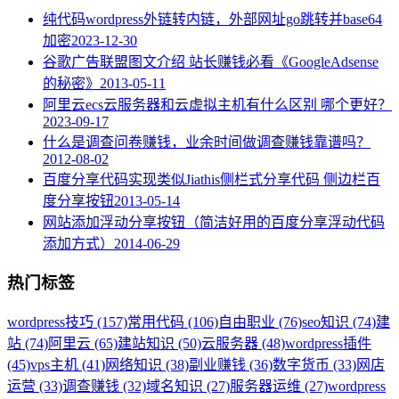
纯代码wordpress外链转内链，外部网址go跳转并base64
加密
2023-12-30
谷歌广告联盟图文介绍 站长赚钱必看《GoogleAdsense
的秘密》
2013-05-11
阿里云ecs云服务器和云虚拟主机有什么区别 哪个更好？
2023-09-17
什么是调查问卷赚钱，业余时间做调查赚钱靠谱吗？
2012-08-02
百度分享代码实现类似Jiathis侧栏式分享代码 侧边栏百
度分享按钮
2013-05-14
网站添加浮动分享按钮（简洁好用的百度分享浮动代码
添加方式）
2014-06-29
热门标签
wordpress技巧 (157)
常用代码 (106)
自由职业 (76)
seo知识 (74)
建
站 (74)
阿里云 (65)
建站知识 (50)
云服务器 (48)
wordpress插件
(45)
vps主机 (41)
网络知识 (38)
副业赚钱 (36)
数字货币 (33)
网店
运营 (33)
调查赚钱 (32)
域名知识 (27)
服务器运维 (27)
wordpress