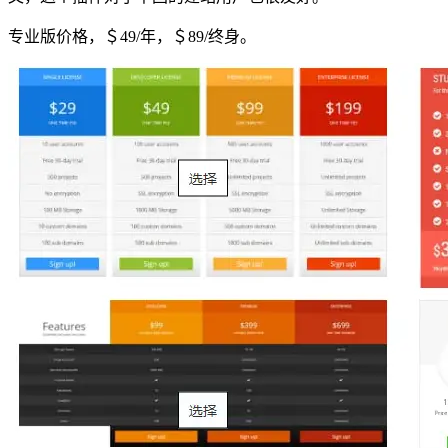
专业版价格，＄49/年，＄89/终身。