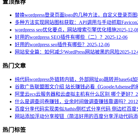
置顶推荐
替换wordpress登录页面logo的几种方法，自定义登录页
多种方法实现网站图标获取：API调用与手动抓取Favicon
wordpress seo优化要点，网站搜索引擎优化措施
2025-12-0
好用的wordpress SEO插件有哪些（二）？
2025-12-06
好用的wordpress seo插件有哪些？
2025-12-06
网站安全篇：如何减少WordPress网站被黑的风险
2025-12-
热门文章
纯代码wordpress外链转内链，外部网址go跳转并base64
谷歌广告联盟图文介绍 站长赚钱必看《GoogleAdsense
阿里云ecs云服务器和云虚拟主机有什么区别 哪个更好？
2
什么是调查问卷赚钱，业余时间做调查赚钱靠谱吗？
2012
百度分享代码实现类似Jiathis侧栏式分享代码 侧边栏百
网站添加浮动分享按钮（简洁好用的百度分享浮动代码添
热门标签