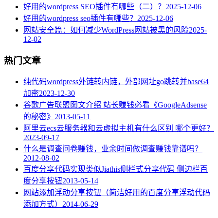
好用的wordpress SEO插件有哪些（二）？
2025-12-06
好用的wordpress seo插件有哪些？
2025-12-06
网站安全篇：如何减少WordPress网站被黑的风险
2025-
12-02
热门文章
纯代码wordpress外链转内链，外部网址go跳转并base64
加密
2023-12-30
谷歌广告联盟图文介绍 站长赚钱必看《GoogleAdsense
的秘密》
2013-05-11
阿里云ecs云服务器和云虚拟主机有什么区别 哪个更好？
2023-09-17
什么是调查问卷赚钱，业余时间做调查赚钱靠谱吗？
2012-08-02
百度分享代码实现类似Jiathis侧栏式分享代码 侧边栏百
度分享按钮
2013-05-14
网站添加浮动分享按钮（简洁好用的百度分享浮动代码
添加方式）
2014-06-29