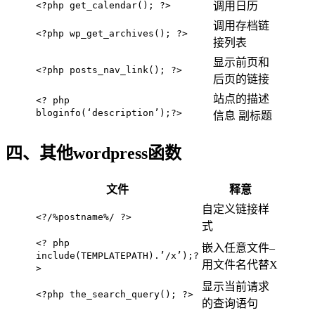
<?php get_calendar(); ?>
调用日历
调用存档链
<?php wp_get_archives(); ?>
接列表
显示前页和
<?php posts_nav_link(); ?>
后页的链接
站点的描述
<? php
bloginfo(‘description’);?>
信息 副标题
四、其他wordpress函数
文件
释意
自定义链接样
<?/%postname%/ ?>
式
<? php
嵌入任意文件–
include(TEMPLATEPATH).’/x’);?
用文件名代替X
>
显示当前请求
<?php the_search_query(); ?>
的查询语句