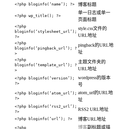
<?php bloginfo(‘name’); ?>
博客标题
单一日志或单一
<?php wp_title(); ?>
页面标题
<?php
style.css文件的
bloginfo(‘stylesheet_url’);
URL地址
?>
<?php
pingback的URL地
bloginfo(‘pingback_url’); ?
址
>
<?php
主题文件夹的
bloginfo(‘template_url’); ?
URL地址
>
wordpress的版本
<?php bloginfo(‘version’);
?>
号
atom_url的URL地
<?php bloginfo(‘atom_url’);
?>
址
<?php bloginfo(‘rss2_url’);
RSS2 URL地址
?>
<?php bloginfo(‘url’); ?>
博客URL地址
博客
副标题或描
<?php