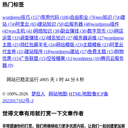
热门标签
wordpress技巧 (157)
常用代码 (106)
自由职业 (76)
seo知识 (74)
建
站 (74)
阿里云 (65)
建站知识 (50)
云服务器 (48)
wordpress插件
(45)
vps主机 (41)
网络知识 (38)
副业赚钱 (36)
数字货币 (33)
网店
运营 (33)
调查赚钱 (32)
域名知识 (27)
服务器运维 (27)
wordpress
主题 (25)
领红包薅羊毛 (24)
网站模版 (23)
主题模板 (23)
阿里云
代金券 (21)
建站程序 (18)
wordpress建站 (17)
免费主题 (15)
购物
优惠 (15)
广告联盟 (15)
空投糖果 (11)
wordpress (10)
腾讯云服务
器 (9)
网站已稳定运行
4905 天 1 时 44 分 9 秒
© 100%-2026
楚狂人
网站地图
|
HTML地图
|
鲁ICP备
2022017162号-3
觉得文章有用就打赏一下文章作者
非常感谢你的打赏，我们将继续给力更多优质内容，让我们一起创建更加美