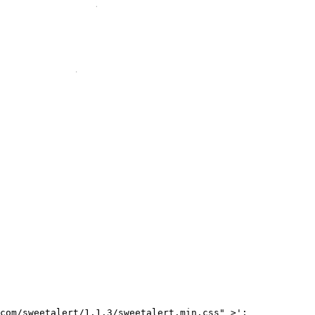
com/sweetalert/1.1.3/sweetalert.min.css" >';
