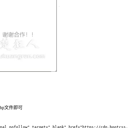
php文件即可
nal nofollow" target="_blank" href="https://cdn.bootcss.