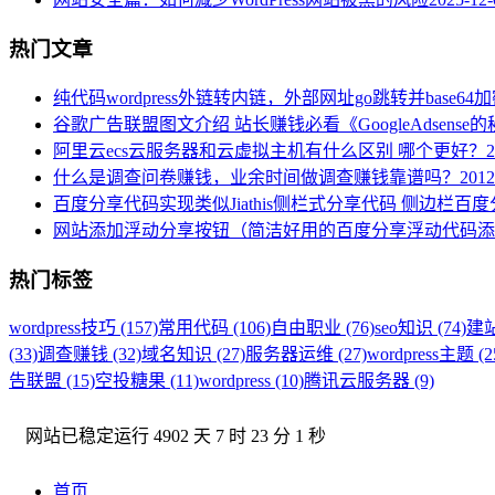
热门文章
纯代码wordpress外链转内链，外部网址go跳转并base64
谷歌广告联盟图文介绍 站长赚钱必看《GoogleAdsense
阿里云ecs云服务器和云虚拟主机有什么区别 哪个更好？
2
什么是调查问卷赚钱，业余时间做调查赚钱靠谱吗？
2012
百度分享代码实现类似Jiathis侧栏式分享代码 侧边栏百
网站添加浮动分享按钮（简洁好用的百度分享浮动代码添
热门标签
wordpress技巧 (157)
常用代码 (106)
自由职业 (76)
seo知识 (74)
建站
(33)
调查赚钱 (32)
域名知识 (27)
服务器运维 (27)
wordpress主题 (2
告联盟 (15)
空投糖果 (11)
wordpress (10)
腾讯云服务器 (9)
网站已稳定运行
4902 天 7 时 23 分 2 秒
首页