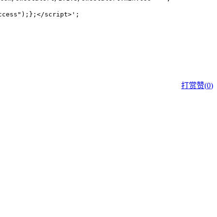
s");};</script>';

打赏
赞(
0
)