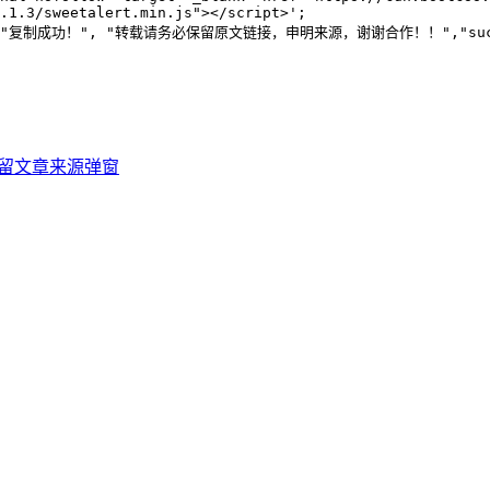
.1.3/sweetalert.min.js"></script>';

{ swal("复制成功！", "转载请务必保留原文链接，申明来源，谢谢合作！！","succes
s保留文章来源弹窗