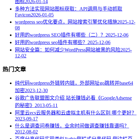
图标
2026-01-14
多种方法实现网站图标获取：API调用与手动抓取
Favicon
2026-01-05
wordpress seo优化要点，网站搜索引擎优化措施
2025-12-
08
好用的wordpress SEO插件有哪些（二）？
2025-12-06
好用的wordpress seo插件有哪些？
2025-12-06
网站安全篇：如何减少WordPress网站被黑的风险
2025-
12-02
热门文章
纯代码wordpress外链转内链，外部网址go跳转并base64
加密
2023-12-30
谷歌广告联盟图文介绍 站长赚钱必看《GoogleAdsense
的秘密》
2013-05-11
阿里云ecs云服务器和云虚拟主机有什么区别 哪个更好？
2023-09-17
什么是调查问卷赚钱，业余时间做调查赚钱靠谱吗？
2012-08-02
百度分享代码实现类似Jiathis侧栏式分享代码 侧边栏百