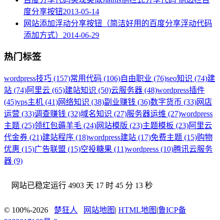
度分享按钮
2013-05-14
网站添加浮动分享按钮（简洁好用的百度分享浮动代码
添加方式）
2014-06-29
热门标签
wordpress技巧 (157)
常用代码 (106)
自由职业 (76)
seo知识 (74)
建
站 (74)
阿里云 (65)
建站知识 (50)
云服务器 (48)
wordpress插件
(45)
vps主机 (41)
网络知识 (38)
副业赚钱 (36)
数字货币 (33)
网店
运营 (33)
调查赚钱 (32)
域名知识 (27)
服务器运维 (27)
wordpress
主题 (25)
领红包薅羊毛 (24)
网站模版 (23)
主题模板 (23)
阿里云
代金券 (21)
建站程序 (18)
wordpress建站 (17)
免费主题 (15)
购物
优惠 (15)
广告联盟 (15)
空投糖果 (11)
wordpress (10)
腾讯云服务
器 (9)
网站已稳定运行
4903 天 17 时 45 分 13 秒
© 100%-2026
楚狂人
网站地图
|
HTML地图
|
鲁ICP备