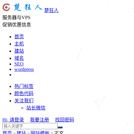
楚狂人
服务器与VPS
促销优惠信息
首页
主机
建站
域名
SEO
wordpress
热门标签
颜色代码
关注我们
站长微信
Hi, 请登录
我要注册
找回密码
首页
建站
网站模板
正文
>
>
>