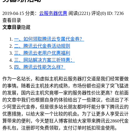
2019-04-15
分类：
云服务器优惠
阅读(2221)
评论(0)
ID: 7236
查看目录
文章目录
隐藏
一、如何领取腾讯云专属代金券？
二、腾讯云代金券活动规则
三、腾讯云老用户优惠福利
三、网站解决方案三折特惠：
四、腾讯云性能怎么样？
作为一名站长，和虚拟主机和云服务器打交道是我们经常要做
的事情。随着云主机技术的成熟，市场份额也迎来了突飞猛进
的发展，国内云主机究竟哪一家的服务器性价比更高？在前面
的文章中我们也根据自身的体验给出了一些建议，也送出了不
少阿里云代金券，但是很多站长朋友都呼吁能分享下腾讯云的
优惠措施，以给大家一个比较的机会。为了让更多人享受云计
算带来的便利，今天楚狂人博客就给大家带来腾讯云2860代金
券礼包，注册即可免费领取，支付订单时抵扣现金使用。