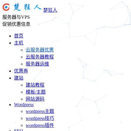
楚狂人
服务器与VPS
促销优惠信息
首页
主机
云服务器优惠
云服务器教程
服务器运维
优惠券
建站
建站教程
模板/主题
网站源码
Wordpress
wordpress主题
wordpress技巧
wordpress插件
SEO