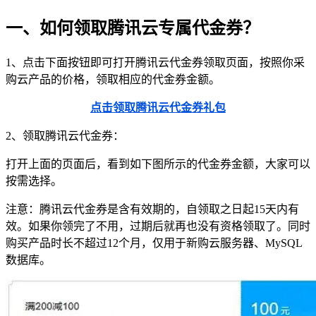
一、如何领取腾讯云专属代金券？
1、点击下面按钮即可打开腾讯云代金券领取页面，按照你采
购云产品的价格，领取相应的代金券金额。
点击领取腾讯云代金券礼包
2、领取腾讯云代金券：
打开上面的页面后，看到如下图所示的代金券金额，大家可以
按需选择。
注意：腾讯云代金券是含有效期的，自领取之日起15天内有
效。如果你领完了不用，过期后就再也没有资格领取了。同时
购买产品时长不超过12个月，仅用于新购云服务器、MySQL
数据库。