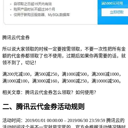
腾讯云代金券
所以说大家领取的时候一定要按需领取，不要一次性把所有金
额的代金券都领取了也不使用，过期后如果你再需要的话，就
领不到了，切记！
满200元减100，满500减250，满1000减500，满2000减1000，
满1000减100，满3000减160，满5000减250，满10000减500。
相关文章：腾讯云代金券怎么领取？如何使用？
二、腾讯云代金券活动规则
活动时间：2019/01/01 00:00:00 – 2019/06/30 23:59:59 腾讯云的
活动时间这个并不一定就是定死的，官方会根据活动情况随时