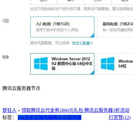
腾讯云服务器节点
楚狂人
»
领取腾讯云代金券2860元礼包 腾讯云服务器3折活动
标签：
vps主机
云服务器
腾讯云服务器
打赏
赞(
12
)