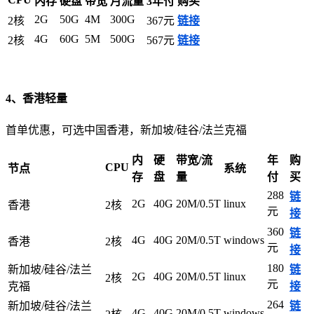
内存
硬盘
带宽
月流量
3年付
购买
2G
50G
4M
300G
2核
367元
链接
4G
60G
5M
500G
2核
567元
链接
4、香港轻量
首单优惠，可选中国香港，新加坡/硅谷/法兰克福
内
硬
带宽/流
年
购
CPU
节点
系统
存
盘
量
付
买
288
链
2G
40G
20M/0.5T
linux
香港
2核
元
接
360
链
4G
40G
20M/0.5T
windows
香港
2核
元
接
180
新加坡/硅谷/法兰
链
2G
40G
20M/0.5T
linux
2核
元
克福
接
264
新加坡/硅谷/法兰
链
4G
40G
20M/0.5T
windows