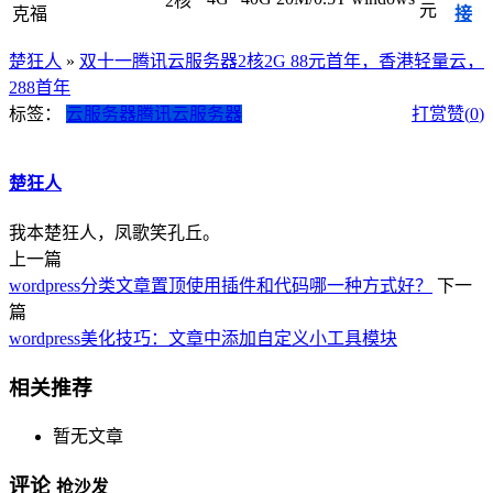
2核
元
克福
接
楚狂人
»
双十一腾讯云服务器2核2G 88元首年，香港轻量云，
288首年
标签：
云服务器
腾讯云服务器
打赏
赞(
0
)
楚狂人
我本楚狂人，凤歌笑孔丘。
上一篇
wordpress分类文章置顶使用插件和代码哪一种方式好？
下一
篇
wordpress美化技巧：文章中添加自定义小工具模块
相关推荐
暂无文章
评论
抢沙发