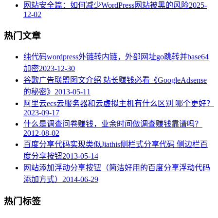
网站安全篇：如何减少WordPress网站被黑的风险
2025-
12-02
热门文章
纯代码wordpress外链转内链，外部网址go跳转并base64
加密
2023-12-30
谷歌广告联盟图文介绍 站长赚钱必看《GoogleAdsense
的秘密》
2013-05-11
阿里云ecs云服务器和云虚拟主机有什么区别 哪个更好？
2023-09-17
什么是调查问卷赚钱，业余时间做调查赚钱靠谱吗？
2012-08-02
百度分享代码实现类似Jiathis侧栏式分享代码 侧边栏百
度分享按钮
2013-05-14
网站添加浮动分享按钮（简洁好用的百度分享浮动代码
添加方式）
2014-06-29
热门标签