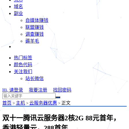
域名
副业
自媒体赚钱
联盟赚钱
调查赚钱
薅羊毛
热门标签
颜色代码
关注我们
站长微信
Hi, 请登录
我要注册
找回密码
首页
主机
云服务器优惠
正文
>
>
>
双十一腾讯云服务器2核2G 88元首年，
香港轻量云，288首年