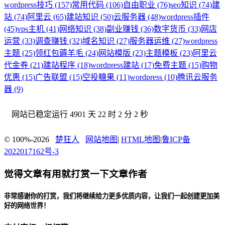
wordpress技巧 (157)
常用代码 (106)
自由职业 (76)
seo知识 (74)
建
站 (74)
阿里云 (65)
建站知识 (50)
云服务器 (48)
wordpress插件
(45)
vps主机 (41)
网络知识 (38)
副业赚钱 (36)
数字货币 (33)
网店
运营 (33)
调查赚钱 (32)
域名知识 (27)
服务器运维 (27)
wordpress
主题 (25)
领红包薅羊毛 (24)
网站模版 (23)
主题模板 (23)
阿里云
代金券 (21)
建站程序 (18)
wordpress建站 (17)
免费主题 (15)
购物
优惠 (15)
广告联盟 (15)
空投糖果 (11)
wordpress (10)
腾讯云服务
器 (9)
网站已稳定运行
4901 天 22 时 2 分 2 秒
© 100%-2026
楚狂人
网站地图
|
HTML地图
|
鲁ICP备
2022017162号-3
觉得文章有用就打赏一下文章作者
非常感谢你的打赏，我们将继续给力更多优质内容，让我们一起创建更加美
好的网络世界！