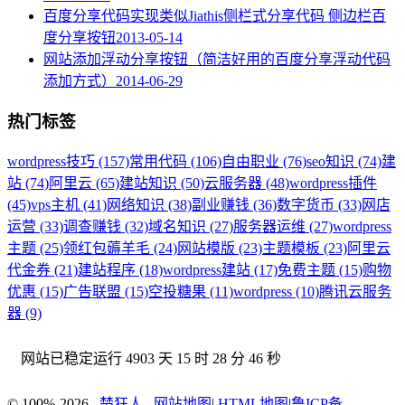
百度分享代码实现类似Jiathis侧栏式分享代码 侧边栏百
度分享按钮
2013-05-14
网站添加浮动分享按钮（简洁好用的百度分享浮动代码
添加方式）
2014-06-29
热门标签
wordpress技巧 (157)
常用代码 (106)
自由职业 (76)
seo知识 (74)
建
站 (74)
阿里云 (65)
建站知识 (50)
云服务器 (48)
wordpress插件
(45)
vps主机 (41)
网络知识 (38)
副业赚钱 (36)
数字货币 (33)
网店
运营 (33)
调查赚钱 (32)
域名知识 (27)
服务器运维 (27)
wordpress
主题 (25)
领红包薅羊毛 (24)
网站模版 (23)
主题模板 (23)
阿里云
代金券 (21)
建站程序 (18)
wordpress建站 (17)
免费主题 (15)
购物
优惠 (15)
广告联盟 (15)
空投糖果 (11)
wordpress (10)
腾讯云服务
器 (9)
网站已稳定运行
4903 天 15 时 28 分 47 秒
© 100%-2026
楚狂人
网站地图
|
HTML地图
|
鲁ICP备