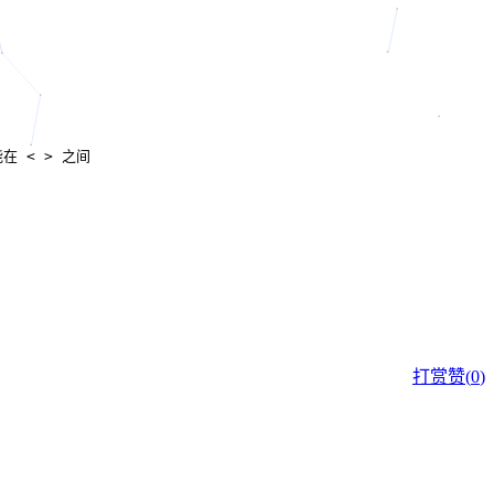
在 < > 之间

打赏
赞(
0
)