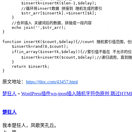
        $insertk=insertK($len-1,$delay);

        //循环将insert数据 拼接到 随机生成的索引

        $str_arr[$insertk].=$insert[$k];

    }

    //合并插入 关键词后的数据，拼接成一段内容

    echo join('',$str_arr);

}

function insertK($count,$delay){//count 随机索
    $insertk=rand(0,$count);

    if(in_array($insertk,$delay)){//索引值不能在 不允
        $insertk=insertK($count,$delay);//递归调
    }

    return $insertk;

}
原文地址：
https://jiloc.com/43457.html
楚狂人
»
WordPress插件wp-jpost插入随机字符伪原创 跳过HT
楚狂人
我本楚狂人，凤歌笑孔丘。