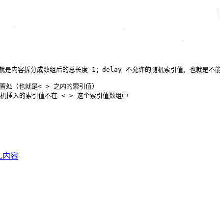
引值范围，也就是内容拆分成数组后的总长度-1；delay 不允许的随机索引值，也就是不能
许的位置处（也就是< > 之内的索引值）

用，直到随机插入的索引值不在 < > 这个索引值数组中

ML内容