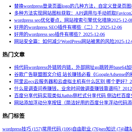
替换wordpress登录页面logo的几种方法，自定义登录页
多种方法实现网站图标获取：API调用与手动抓取Favicon
wordpress seo优化要点，网站搜索引擎优化措施
2025-12-0
好用的wordpress SEO插件有哪些（二）？
2025-12-06
好用的wordpress seo插件有哪些？
2025-12-06
网站安全篇：如何减少WordPress网站被黑的风险
2025-12-
热门文章
纯代码wordpress外链转内链，外部网址go跳转并base64
谷歌广告联盟图文介绍 站长赚钱必看《GoogleAdsense
阿里云ecs云服务器和云虚拟主机有什么区别 哪个更好？
2
什么是调查问卷赚钱，业余时间做调查赚钱靠谱吗？
2012
百度分享代码实现类似Jiathis侧栏式分享代码 侧边栏百
网站添加浮动分享按钮（简洁好用的百度分享浮动代码添
热门标签
wordpress技巧 (157)
常用代码 (106)
自由职业 (76)
seo知识 (74)
建站