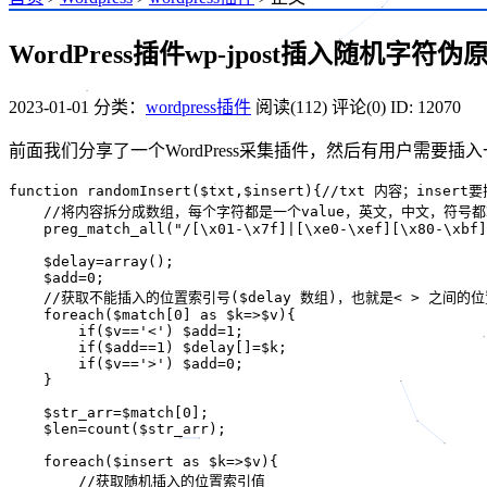
WordPress插件wp-jpost插入随机字符
2023-01-01
分类：
wordpress插件
阅读(112)
评论(0)
ID: 12070
前面我们分享了一个WordPress采集插件，然后有用户需要
function randomInsert($txt,$insert){//txt 内容；in
    //将内容拆分成数组，每个字符都是一个value，英文，中文，符号都
    preg_match_all("/[\x01-\x7f]|[\xe0-\xef][\x80-\xbf]
    $delay=array();

    $add=0;

    //获取不能插入的位置索引号($delay 数组)，也就是< > 之间的位
    foreach($match[0] as $k=>$v){

        if($v=='<') $add=1;

        if($add==1) $delay[]=$k;

        if($v=='>') $add=0;

    }

    $str_arr=$match[0];

    $len=count($str_arr);

    foreach($insert as $k=>$v){

        //获取随机插入的位置索引值
