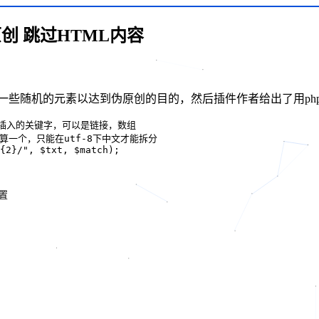
伪原创 跳过HTML内容
插入一些随机的元素以达到伪原创的目的，然后插件作者给出了用p
sert要插入的关键字，可以是链接，数组

算一个，只能在utf-8下中文才能拆分

{2}/", $txt, $match);

置
