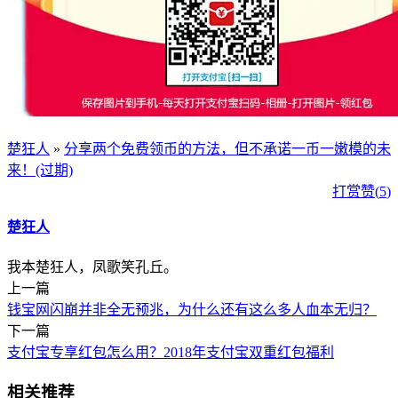
楚狂人
»
分享两个免费领币的方法，但不承诺一币一嫩模的未
来！(过期)
打赏
赞(
5
)
楚狂人
我本楚狂人，凤歌笑孔丘。
上一篇
钱宝网闪崩并非全无预兆，为什么还有这么多人血本无归？
下一篇
支付宝专享红包怎么用？2018年支付宝双重红包福利
相关推荐