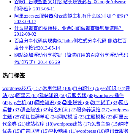
谷歌广告联盟图文介绍 站长赚钱必看《GoogleAdsense
的秘密》
2013-05-11
阿里云ecs云服务器和云虚拟主机有什么区别 哪个更好？
2023-09-17
什么是调查问卷赚钱，业余时间做调查赚钱靠谱吗？
2012-08-02
百度分享代码实现类似Jiathis侧栏式分享代码 侧边栏百
度分享按钮
2013-05-14
网站添加浮动分享按钮（简洁好用的百度分享浮动代码
添加方式）
2014-06-29
热门标签
wordpress技巧 (157)
常用代码 (106)
自由职业 (76)
seo知识 (74)
建
站 (74)
阿里云 (65)
建站知识 (50)
云服务器 (48)
wordpress插件
(45)
vps主机 (41)
网络知识 (38)
副业赚钱 (36)
数字货币 (33)
网店
运营 (33)
调查赚钱 (32)
域名知识 (27)
服务器运维 (27)
wordpress
主题 (25)
领红包薅羊毛 (24)
网站模版 (23)
主题模板 (23)
阿里云
代金券 (21)
建站程序 (18)
wordpress建站 (17)
免费主题 (15)
购物
优惠 (15)
广告联盟 (15)
空投糖果 (11)
wordpress (10)
腾讯云服务