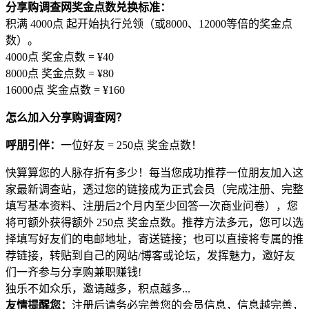
分享购调查网奖金点数兑换标准：
积满 4000点 起开始执行兑领（或8000、12000等倍的奖金点
数）。
4000点 奖金点数 = ¥40
8000点 奖金点数 = ¥80
16000点 奖金点数 = ¥160
怎么加入分享购调查网？
呼朋引伴：
一位好友 = 250点 奖金点数！
快算算您的人脉存折有多少！每当您成功推荐一位朋友加入这
家最新调查站，透过您的链接成为正式会员（完成注册、完整
填写基本资料、注册后2个月内至少回答一次商业问卷），您
将可额外获得额外 250点 奖金点数。推荐方法多元，您可以选
择填写好友们的电邮地址，寄送链接；也可以直接将专属的推
荐链接，转贴到自己的网站/博客或论坛，发挥魅力，邀好友
们一齐参与分享购兼职赚钱!
独乐不如众乐，邀请越多，积点越多...
友情提醒您：
注册后请务必完善您的会员信息，信息越完善，