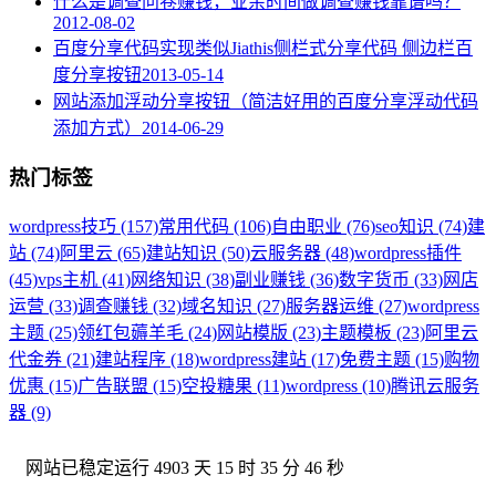
什么是调查问卷赚钱，业余时间做调查赚钱靠谱吗？
2012-08-02
百度分享代码实现类似Jiathis侧栏式分享代码 侧边栏百
度分享按钮
2013-05-14
网站添加浮动分享按钮（简洁好用的百度分享浮动代码
添加方式）
2014-06-29
热门标签
wordpress技巧 (157)
常用代码 (106)
自由职业 (76)
seo知识 (74)
建
站 (74)
阿里云 (65)
建站知识 (50)
云服务器 (48)
wordpress插件
(45)
vps主机 (41)
网络知识 (38)
副业赚钱 (36)
数字货币 (33)
网店
运营 (33)
调查赚钱 (32)
域名知识 (27)
服务器运维 (27)
wordpress
主题 (25)
领红包薅羊毛 (24)
网站模版 (23)
主题模板 (23)
阿里云
代金券 (21)
建站程序 (18)
wordpress建站 (17)
免费主题 (15)
购物
优惠 (15)
广告联盟 (15)
空投糖果 (11)
wordpress (10)
腾讯云服务
器 (9)
网站已稳定运行
4903 天 15 时 35 分 46 秒