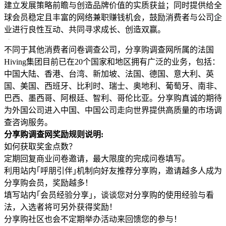
建立发展策略前瞻与创造品牌价值的实质获益；同时提供给全
球会员稳定且丰富的网络兼职赚钱机会，鼓励消费者与公司企
业进行良性互动、共同寻求成长、创造双赢。
不同于其他消费者问卷调查公司，分享购调查网所属的法国
Hiving集团目前已在20个国家和地区拥有广泛的业务，包括：
中国大陆、香港、台湾、新加坡、法国、德国、意大利、英
国、美国、西班牙、比利时、瑞士、奥地利、葡萄牙、南非、
巴西、墨西哥、阿根廷、智利、哥伦比亚。分享购真诚的期待
为外国公司进入中国、中国公司走向世界提供高质量的市场调
查咨询服务。
分享购调查网奖励规则说明:
如何获取奖金点数？
定期回复商业问卷邀请，最大限度的完成问卷填写。
利用站内｢呼朋引伴｣机制向好友推荐分享购，邀请越多人成为
分享购会员，奖励越多！
填写站内｢会员经验分享｣，谈谈您对分享购的使用经验与看
法，入选者将可另外获得奖励！
分享购社区也会不定期举办活动来回馈您的参与！