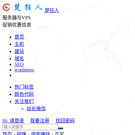
楚狂人
服务器与VPS
促销优惠信息
首页
主机
建站
域名
SEO
wordpress
热门标签
颜色代码
关注我们
站长微信
Hi, 请登录
我要注册
找回密码
首页
网赚
调查赚钱
正文
>
>
>