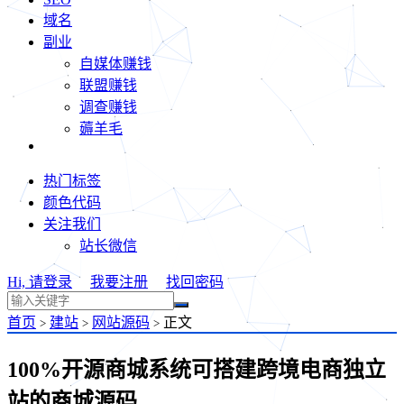
域名
副业
自媒体赚钱
联盟赚钱
调查赚钱
薅羊毛
热门标签
颜色代码
关注我们
站长微信
Hi, 请登录
我要注册
找回密码
首页
建站
网站源码
正文
>
>
>
100%开源商城系统可搭建跨境电商独立
站的商城源码