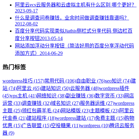
阿里云ecs云服务器和云虚拟主机有什么区别 哪个更好？
2023-09-17
什么是调查问卷赚钱，业余时间做调查赚钱靠谱吗？
2012-08-02
百度分享代码实现类似Jiathis侧栏式分享代码 侧边栏百
度分享按钮
2013-05-14
网站添加浮动分享按钮（简洁好用的百度分享浮动代码
添加方式）
2014-06-29
热门标签
wordpress技巧 (157)
常用代码 (106)
自由职业 (76)
seo知识 (74)
建
站 (74)
阿里云 (65)
建站知识 (50)
云服务器 (48)
wordpress插件
(45)
vps主机 (41)
网络知识 (38)
副业赚钱 (36)
数字货币 (33)
网店
运营 (33)
调查赚钱 (32)
域名知识 (27)
服务器运维 (27)
wordpress
主题 (25)
领红包薅羊毛 (24)
网站模版 (23)
主题模板 (23)
阿里云
代金券 (21)
建站程序 (18)
wordpress建站 (17)
免费主题 (15)
购物
优惠 (15)
广告联盟 (15)
空投糖果 (11)
wordpress (10)
腾讯云服务
器 (9)