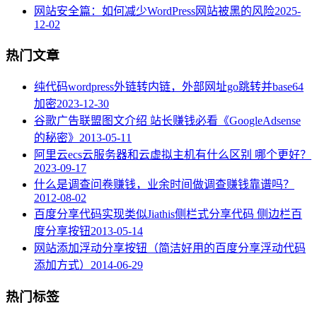
网站安全篇：如何减少WordPress网站被黑的风险
2025-
12-02
热门文章
纯代码wordpress外链转内链，外部网址go跳转并base64
加密
2023-12-30
谷歌广告联盟图文介绍 站长赚钱必看《GoogleAdsense
的秘密》
2013-05-11
阿里云ecs云服务器和云虚拟主机有什么区别 哪个更好？
2023-09-17
什么是调查问卷赚钱，业余时间做调查赚钱靠谱吗？
2012-08-02
百度分享代码实现类似Jiathis侧栏式分享代码 侧边栏百
度分享按钮
2013-05-14
网站添加浮动分享按钮（简洁好用的百度分享浮动代码
添加方式）
2014-06-29
热门标签