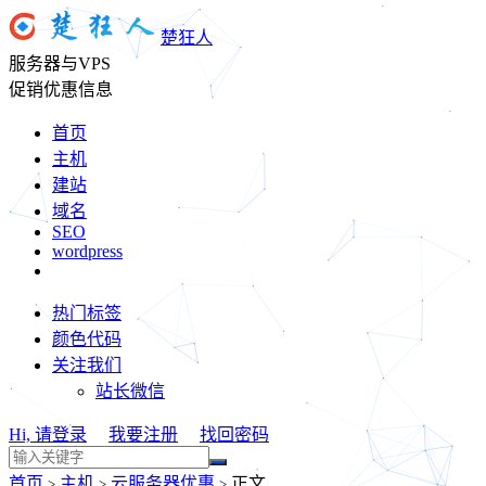
楚狂人
服务器与VPS
促销优惠信息
首页
主机
建站
域名
SEO
wordpress
热门标签
颜色代码
关注我们
站长微信
Hi, 请登录
我要注册
找回密码
首页
主机
云服务器优惠
正文
>
>
>