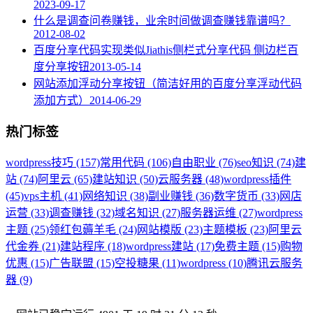
2023-09-17
什么是调查问卷赚钱，业余时间做调查赚钱靠谱吗？
2012-08-02
百度分享代码实现类似Jiathis侧栏式分享代码 侧边栏百
度分享按钮
2013-05-14
网站添加浮动分享按钮（简洁好用的百度分享浮动代码
添加方式）
2014-06-29
热门标签
wordpress技巧 (157)
常用代码 (106)
自由职业 (76)
seo知识 (74)
建
站 (74)
阿里云 (65)
建站知识 (50)
云服务器 (48)
wordpress插件
(45)
vps主机 (41)
网络知识 (38)
副业赚钱 (36)
数字货币 (33)
网店
运营 (33)
调查赚钱 (32)
域名知识 (27)
服务器运维 (27)
wordpress
主题 (25)
领红包薅羊毛 (24)
网站模版 (23)
主题模板 (23)
阿里云
代金券 (21)
建站程序 (18)
wordpress建站 (17)
免费主题 (15)
购物
优惠 (15)
广告联盟 (15)
空投糖果 (11)
wordpress (10)
腾讯云服务
器 (9)