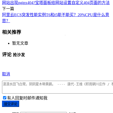
网站出现nginx404?宝塔面板给网站设置自定义404页面的方法
下一篇
阿里云ECS突发性能实例T6和t5能不能买？20%CPU是什么意
思？
相关推荐
暂无文章
评论
抢沙发
取消
有人回复时邮件通知我
提交评论