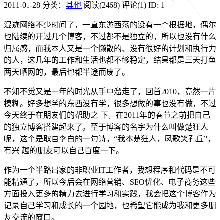
2011-01-28
分类：
其他
阅读(2468)
评论(1)
ID: 1
混迹网络不少时间了，一直东游西荡的没有一个根据地，偶尔
也陆续的开过几个博客，不过都不是独立的，所以也没有什么
归属感，而我本人又是一个懒散的、没有很好的计划和执行力
的人，这几年的工作和生活也都不够稳定，结果都是三天打鱼
两天晒网的，最后也都半途而废了。
不知不觉又是一年的时光从手中溜走了，回首2010，竟然一片
模糊。好多想学的东西没有学，很多想做的事也没有做，不过
今天终于在朋友们的帮助之 下，在2011年的春节之前把自己
的独立博客搭建起来了。至于博客的名字为什么叫做楚狂人
呢，这个是取自李白的一句诗，“我本楚狂人，凤歌笑孔丘”，
有兴 趣的朋友可以自己百度一下。
作为一个半路出家的非职业IT工作者，我想程序和代码是不可
能精通了，所以今后会在网络营销、SEO优化、电子商务这些
方面投入更多的精力去进行学习和实践，我会把这个博客作为
记录自己学习和成长的一个园地，也希望它能成为我和更多朋
友交流的窗口。