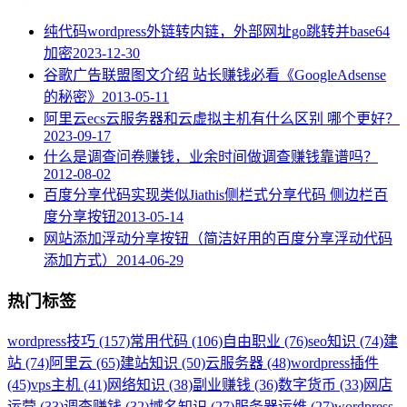
纯代码wordpress外链转内链，外部网址go跳转并base64
加密
2023-12-30
谷歌广告联盟图文介绍 站长赚钱必看《GoogleAdsense
的秘密》
2013-05-11
阿里云ecs云服务器和云虚拟主机有什么区别 哪个更好？
2023-09-17
什么是调查问卷赚钱，业余时间做调查赚钱靠谱吗？
2012-08-02
百度分享代码实现类似Jiathis侧栏式分享代码 侧边栏百
度分享按钮
2013-05-14
网站添加浮动分享按钮（简洁好用的百度分享浮动代码
添加方式）
2014-06-29
热门标签
wordpress技巧 (157)
常用代码 (106)
自由职业 (76)
seo知识 (74)
建
站 (74)
阿里云 (65)
建站知识 (50)
云服务器 (48)
wordpress插件
(45)
vps主机 (41)
网络知识 (38)
副业赚钱 (36)
数字货币 (33)
网店
运营 (33)
调查赚钱 (32)
域名知识 (27)
服务器运维 (27)
wordpress