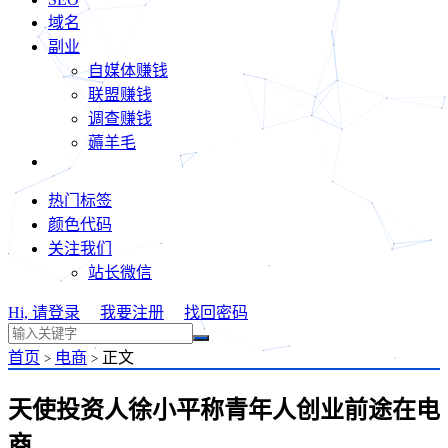
域名
副业
自媒体赚钱
联盟赚钱
调查赚钱
薅羊毛
热门标签
颜色代码
关注我们
站长微信
Hi, 请登录
我要注册
找回密码
首页
电商
正文
>
>
天使投资人徐小平称青年人创业前途在电
商