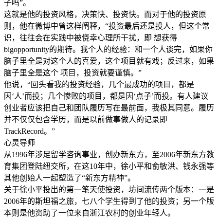
子吗”。
这就是他的投资风格，决策快、投资快。而对于他的投资原
则，他在微博中曾这样阐释，“投资最后还是投人，但这个常
识，往往会在实践中被侥幸心理所干扰，即 想获得
bigopportunity的期待。我个人的经验：和一个人谈完，如果你
脑子里全是对这个人的喜爱，这个项目就有戏；反过来，如果
脑子里全是这个 项目，投资就要谨慎。”
他说，“回头看我的投资经验，几个最成功的项目，都是
因‘人’而投；几个惨败的项目，都是因‘点子’而投。有人建议
创业者应该把自己和团队履历写在最前面，我极其同意。履历
并不仅仅包含学历，而是以前做事做人的记录即
TrackRecord。”
心灵导师
从1996年涉足留学咨询事业，创办新东方，至2006年新东方教
育集团登陆纽交所，在这10年中，徐小平和俞敏洪、钱永强等
其他创始人一起塑造了“新东方精神”。
关于徐小平投出的第一笔天使投资，坊间流传两个版本：一是
2006年的斯坦福之旅，七八个学生得到了他的投资；另一个版
本则是他资助了一位来自浙江农村的创业年轻人。