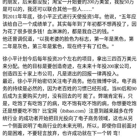
的朋友，后来都没投；淘宝一开始要的200万美金，我投50万
是可以的，我还可以联合其他一些人……”
到2011年年底，徐小平正式进行天使投资5年。他说，“五年应
该给自己一个成绩单了。其实每年到了年初都不想再投了，因
为花了很多很多钱！血淋淋的，都是我自己的钱。”
他还曾调侃道，“以我老婆的脸色为标志，第一年是黑色，第
二年是灰色，第三年是紫色，现在终于有了红色。”
徐小平计划今后每年投资20个左右的项目，拿出三四百万美元
来分配。他的目标是要创造奇迹，在未来十年投200家公司，
创造四五十家上市公司，凡是退出的回报一律再投入。
最近，徐小平开始密切关注电子商务。他在微博中说，电子商
务的持续是必然的，因为老百姓的习惯已经形成，当80后和90
后成为主要购买力时，没有回去的可 能了。弊端肯定有，只
是，吃饱了有吃饱了的病，吃不饱有吃不饱的病，你想要吃饱
还是想要吃不饱？比宝网（ibibao.com）注意到越来越多在传
统行业 的成功者开始把目光投向了电子商务领域，这也从另
一个侧面说明了电商行业的未来光明，所以，即使你目前面对
的是困难，不要轻言放弃，也许成功就在下一个转 弯！