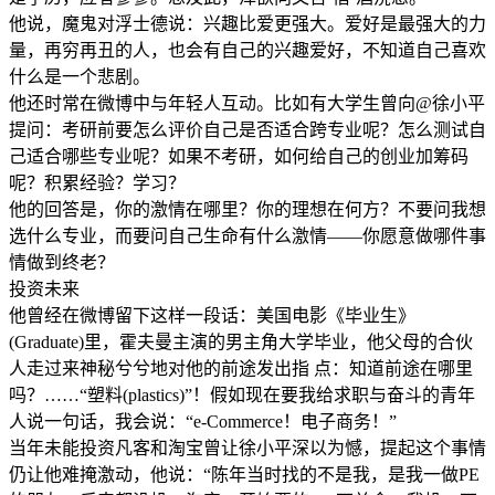
他说，魔鬼对浮士德说：兴趣比爱更强大。爱好是最强大的力
量，再穷再丑的人，也会有自己的兴趣爱好，不知道自己喜欢
什么是一个悲剧。
他还时常在微博中与年轻人互动。比如有大学生曾向@徐小平
提问：考研前要怎么评价自己是否适合跨专业呢？怎么测试自
己适合哪些专业呢？如果不考研，如何给自己的创业加筹码
呢？积累经验？学习？
他的回答是，你的激情在哪里？你的理想在何方？不要问我想
选什么专业，而要问自己生命有什么激情——你愿意做哪件事
情做到终老？
投资未来
他曾经在微博留下这样一段话：美国电影《毕业生》
(Graduate)里，霍夫曼主演的男主角大学毕业，他父母的合伙
人走过来神秘兮兮地对他的前途发出指 点：知道前途在哪里
吗？……“塑料(plastics)”！假如现在要我给求职与奋斗的青年
人说一句话，我会说：“e-Commerce！电子商务！”
当年未能投资凡客和淘宝曾让徐小平深以为憾，提起这个事情
仍让他难掩激动，他说：“陈年当时找的不是我，是我一做PE