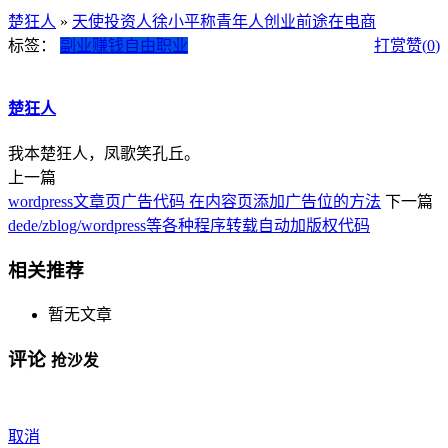
楚狂人
»
天使投资人徐小平称青年人创业前途在电商
标签：
副业赚钱
自由职业
打赏
赞(
0
)
楚狂人
我本楚狂人，凤歌笑孔丘。
上一篇
wordpress文章页广告代码 在内容页添加广告位的方法
下一篇
dede/zblog/wordpress等各种程序转载自动加版权代码
相关推荐
暂无文章
评论
抢沙发
取消