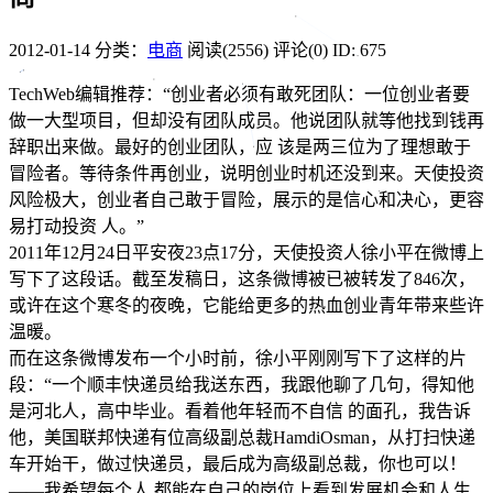
2012-01-14
分类：
电商
阅读(2556)
评论(0)
ID: 675
TechWeb编辑推荐：“创业者必须有敢死团队：一位创业者要
做一大型项目，但却没有团队成员。他说团队就等他找到钱再
辞职出来做。最好的创业团队，应 该是两三位为了理想敢于
冒险者。等待条件再创业，说明创业时机还没到来。天使投资
风险极大，创业者自己敢于冒险，展示的是信心和决心，更容
易打动投资 人。”
2011年12月24日平安夜23点17分，天使投资人徐小平在微博上
写下了这段话。截至发稿日，这条微博被已被转发了846次，
或许在这个寒冬的夜晚，它能给更多的热血创业青年带来些许
温暖。
而在这条微博发布一个小时前，徐小平刚刚写下了这样的片
段：“一个顺丰快递员给我送东西，我跟他聊了几句，得知他
是河北人，高中毕业。看着他年轻而不自信 的面孔，我告诉
他，美国联邦快递有位高级副总裁HamdiOsman，从打扫快递
车开始干，做过快递员，最后成为高级副总裁，你也可以！
——我希望每个人 都能在自己的岗位上看到发展机会和人生