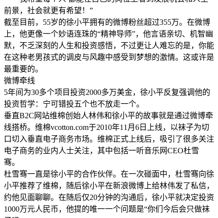
前景，社会就更有希望！”
截至目前，55岁的徐小平拥有的微博粉丝超过355万。在微博
上，他更像一个妙语连珠的“精神导师”，他言语亲切、机智幽
默，不乏深刻的人生和投资感悟，不过更让人难忘的是，你能
在这种老男孩式的调皮与风趣中感受到梦想的激情。这或许是
最重要的。
微博牵线
5年间为30多个项目投资2000多万美金，徐小平反复强调他的
投资哲学：宁可错投五个也不放走一个。
垂直B2C网站维棉创始人林伟和徐小平的故事就是通过微博牵
线搭桥。维棉vcotton.com于2010年11月6日上线，以袜子为切
口切入垂直电子商务市场。维棉正式上线后，吸引了很多关注
电子商务的业内人士关注，其中包括一听音乐网CEO杜雪
骞。
杜雪骞一直是徐小平的合作伙伴。在一次碰面中，杜雪骞向徐
小平推荐了维棉，随后徐小平在新浪微博上给林伟发了私信，
约他见面聊聊。在随后仅20分钟的沟通后，徐小平就决定投资
1000万元人民币，他提的唯一一个问题是“你们今后会只做袜