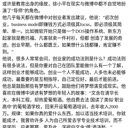
或许是教育出身的缘故，徐小平在现实与微博中都不自觉地扮
演了“导师”的角色。
他几乎每天都在微博中对创业者发出建议，他说：“初次创
业，business model即赚钱方式必须极其focus，即必须极其简
单、单一。比如微软开始只是做一个DOS操作系统、新东方
起家就是教托福、凡客就卖一件衬衫，但都 创造了发展的奇
迹。创业早期，什么都匮乏，如果想什么钱都赚，肯定赚不
到。”
他说，很多人常常会问，创业家的成功法则是什么？成功法则
有很多说法，但是你要对自己在团队里能做什么有一个了解，
这样创业才能够成功。创业一个人不能成功，人多也未必能够
成功，最重要的是互相指导，自己定位好，最后才能前进。
他总是鼓励那些有梦想的人，鼓励他们将梦想演变成现实。他
喜欢在微博中讲述有梦想的年轻人的故事：“文含在清华长
大，本科工程，却热爱葡萄酒。他自费去法 国读了类似‘职业
高中’的葡萄酒学校，回来开设葡萄酒培训，去年收入2000
万。规律：如果你真的爱什么东西，加以适当技术培训，你就
能成才。我曾劝许多 人为自己所爱去学专业技术培训，而不
是学历，应者寥寥。思及此，浑欲向文含‘借’酒浇愁。”