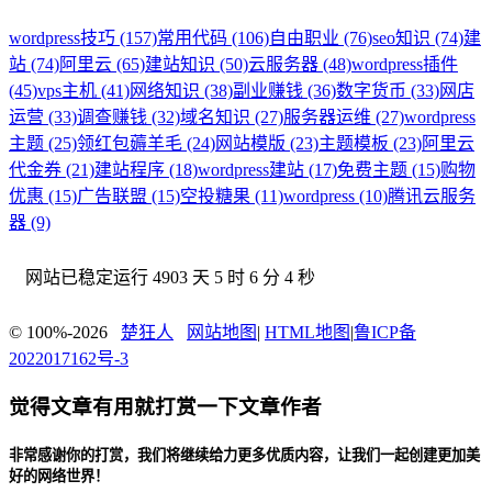
wordpress技巧 (157)
常用代码 (106)
自由职业 (76)
seo知识 (74)
建
站 (74)
阿里云 (65)
建站知识 (50)
云服务器 (48)
wordpress插件
(45)
vps主机 (41)
网络知识 (38)
副业赚钱 (36)
数字货币 (33)
网店
运营 (33)
调查赚钱 (32)
域名知识 (27)
服务器运维 (27)
wordpress
主题 (25)
领红包薅羊毛 (24)
网站模版 (23)
主题模板 (23)
阿里云
代金券 (21)
建站程序 (18)
wordpress建站 (17)
免费主题 (15)
购物
优惠 (15)
广告联盟 (15)
空投糖果 (11)
wordpress (10)
腾讯云服务
器 (9)
网站已稳定运行
4903 天 5 时 6 分 5 秒
© 100%-2026
楚狂人
网站地图
|
HTML地图
|
鲁ICP备
2022017162号-3
觉得文章有用就打赏一下文章作者
非常感谢你的打赏，我们将继续给力更多优质内容，让我们一起创建更加美
好的网络世界！