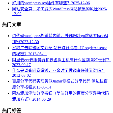
好用的wordpress seo插件有哪些？
2025-12-06
网站安全篇：如何减少WordPress网站被黑的风险
2025-
12-02
热门文章
纯代码wordpress外链转内链，外部网址go跳转并base64
加密
2023-12-30
谷歌广告联盟图文介绍 站长赚钱必看《GoogleAdsense
的秘密》
2013-05-11
阿里云ecs云服务器和云虚拟主机有什么区别 哪个更好？
2023-09-17
什么是调查问卷赚钱，业余时间做调查赚钱靠谱吗？
2012-08-02
百度分享代码实现类似Jiathis侧栏式分享代码 侧边栏百
度分享按钮
2013-05-14
网站添加浮动分享按钮（简洁好用的百度分享浮动代码
添加方式）
2014-06-29
热门标签