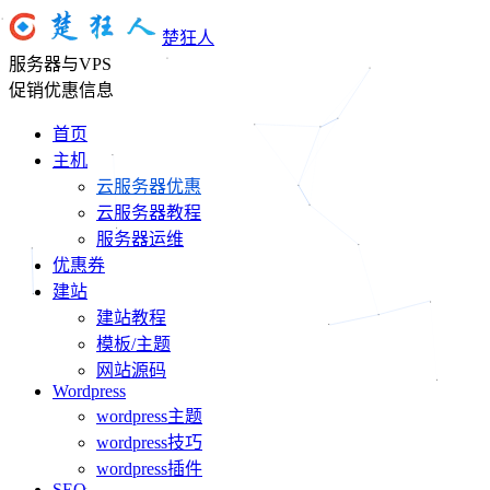
楚狂人
服务器与VPS
促销优惠信息
首页
主机
云服务器优惠
云服务器教程
服务器运维
优惠券
建站
建站教程
模板/主题
网站源码
Wordpress
wordpress主题
wordpress技巧
wordpress插件
SEO