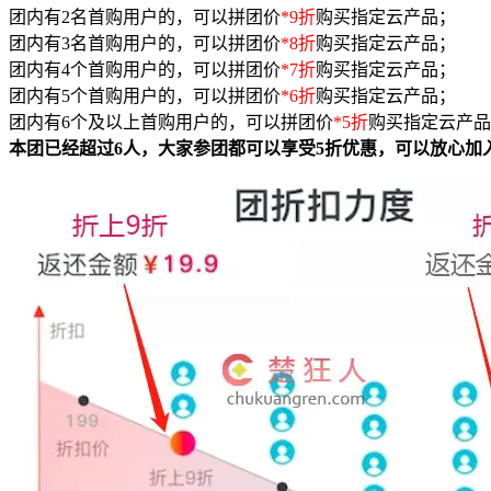
团内有2名首购用户的，可以拼团价
*9折
购买指定云产品；
团内有3名首购用户的，可以拼团价
*8折
购买指定云产品；
团内有4个首购用户的，可以拼团价
*7折
购买指定云产品；
团内有5个首购用户的，可以拼团价
*6折
购买指定云产品；
团内有6个及以上首购用户的，可以拼团价
*5折
购买指定云产品
本团已经超过6人，大家参团都可以享受5折优惠，可以放心加