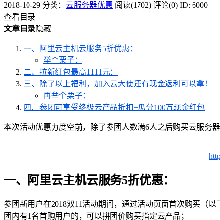
2018-10-29
分类：
云服务器优惠
阅读(1702)
评论(0)
ID: 6000
查看目录
文章目录
隐藏
一、阿里云主机云服务5折优惠：
举个栗子：
二、拉新红包最高1111元：
三、除了以上福利，加入云大使还有现金返利可以拿！
再举个栗子：
四、参团可享受终极云产品折扣+瓜分100万现金红包
本次活动优惠力度空前，除了参团人数满6人之后购买云服务器等
htt
一、阿里云主机云服务5折优惠：
参团新用户在2018双11活动期间，通过活动页面首次购买
团内有1名首购用户的，可以拼团价购买指定云产品；