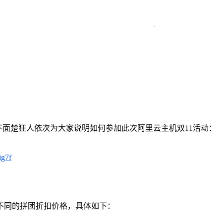
。下面楚狂人依次为大家说明如何参加此次阿里云主机双11活动：
ig7f
受不同的拼团折扣价格，具体如下：