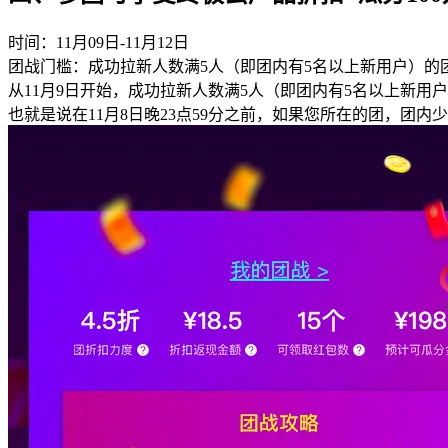
时间：11月09日-11月12日
团战门槛：成功拉新人数满5人（即团内有5名以上新用户）的
从11月9日开始，成功拉新人数满5人（即团内有5名以上新
也就是说在11月8日晚23点59分之前，如果您所在的团，团