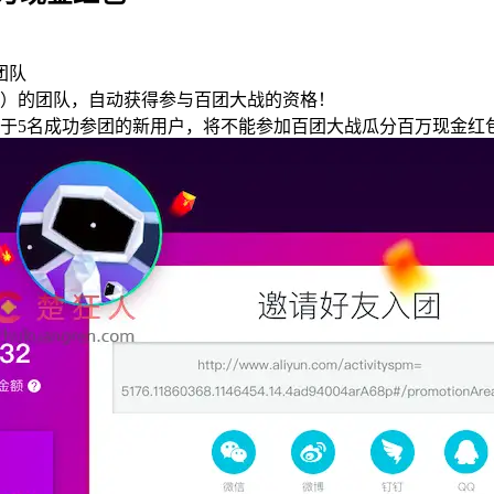
团队
用户）的团队，自动获得参与百团大战的资格！
内少于5名成功参团的新用户，将不能参加百团大战瓜分百万现金红