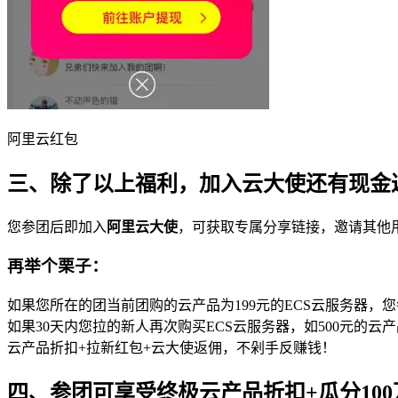
阿里云红包
三、除了以上福利，加入云大使还有现金
您
参团后即加入
阿里云大使
，可获取专属分享链接，邀请其他用
再举个栗子：
如果您所在的团当前团购的云产品为199元的ECS云服务器，您每拉
如果30天内您拉的新人再次购买ECS云服务器，如500元的云产品
云产品折扣+拉新红包+云大使返佣，不剁手反赚钱！
四、参团可享受终极云产品折扣+瓜分10