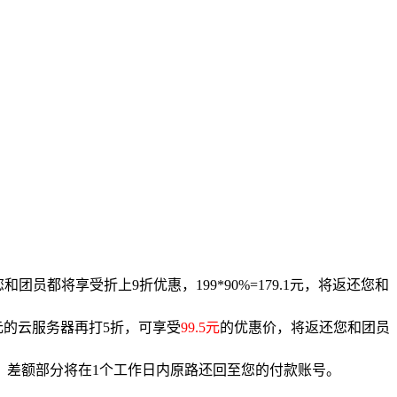
您和团员都将享受折上9折优惠，199*90%=179.1元，将返还您和
元的云服务器再打5折，可享受
99.5元
的优惠价，将返还您和团员
，差额部分将在1
个工作日内原路还回至您的付款账号。