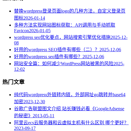
替换wordpress登录页面logo的几种方法，自定义登录页
图标
2026-01-14
多种方法实现网站图标获取：API调用与手动抓取
Favicon
2026-01-05
wordpress seo优化要点，网站搜索引擎优化措施
2025-12-
08
好用的wordpress SEO插件有哪些（二）？
2025-12-06
好用的wordpress seo插件有哪些？
2025-12-06
网站安全篇：如何减少WordPress网站被黑的风险
2025-
12-02
热门文章
纯代码wordpress外链转内链，外部网址go跳转并base64
加密
2023-12-30
谷歌广告联盟图文介绍 站长赚钱必看《GoogleAdsense
的秘密》
2013-05-11
阿里云ecs云服务器和云虚拟主机有什么区别 哪个更好？
2023-09-17