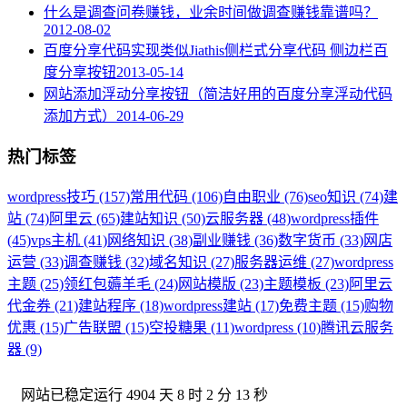
什么是调查问卷赚钱，业余时间做调查赚钱靠谱吗？
2012-08-02
百度分享代码实现类似Jiathis侧栏式分享代码 侧边栏百
度分享按钮
2013-05-14
网站添加浮动分享按钮（简洁好用的百度分享浮动代码
添加方式）
2014-06-29
热门标签
wordpress技巧 (157)
常用代码 (106)
自由职业 (76)
seo知识 (74)
建
站 (74)
阿里云 (65)
建站知识 (50)
云服务器 (48)
wordpress插件
(45)
vps主机 (41)
网络知识 (38)
副业赚钱 (36)
数字货币 (33)
网店
运营 (33)
调查赚钱 (32)
域名知识 (27)
服务器运维 (27)
wordpress
主题 (25)
领红包薅羊毛 (24)
网站模版 (23)
主题模板 (23)
阿里云
代金券 (21)
建站程序 (18)
wordpress建站 (17)
免费主题 (15)
购物
优惠 (15)
广告联盟 (15)
空投糖果 (11)
wordpress (10)
腾讯云服务
器 (9)
网站已稳定运行
4904 天 8 时 2 分 14 秒