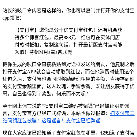
站长的吱口令内容是这样的，你也可以复制并打开你的支付宝
app领取：
【支付宝】邀你瓜分十亿支付宝红包！还有机会获
得多个惊喜红包，最高888元！红包可在实体门店
付款时抵扣，复制这句话，打开最新版支付宝就能
领取！芬帆M月a雪a普联尧
把你生成的吱口令直接粘贴到对话框发送给朋友，他复制之后
打开支付宝APP就会自动领取到红包，而在他消费时使用这个
红包之后，支付宝也会同时奖励给你相应的金额，直接存到你
的支付宝余额里面，送人玫瑰，手留余香。既让朋友获得了优
惠，自己也得到了奖励，何乐而不为呢？
至于网上谣言说的“扫支付宝二维码被骗钱”已经被证明是谣
言，支付宝官方已经正式辟谣，本站也做过报道：
扫支付宝二
维码领红包被骗？这是谣言！支付宝已经辟谣
现在大家应该已经知道了支付宝红包在哪里，也知道了支付宝