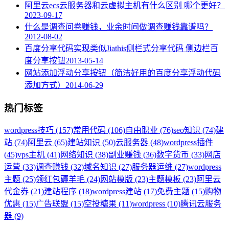
阿里云ecs云服务器和云虚拟主机有什么区别 哪个更好？
2023-09-17
什么是调查问卷赚钱，业余时间做调查赚钱靠谱吗？
2012-08-02
百度分享代码实现类似Jiathis侧栏式分享代码 侧边栏百
度分享按钮
2013-05-14
网站添加浮动分享按钮（简洁好用的百度分享浮动代码
添加方式）
2014-06-29
热门标签
wordpress技巧 (157)
常用代码 (106)
自由职业 (76)
seo知识 (74)
建
站 (74)
阿里云 (65)
建站知识 (50)
云服务器 (48)
wordpress插件
(45)
vps主机 (41)
网络知识 (38)
副业赚钱 (36)
数字货币 (33)
网店
运营 (33)
调查赚钱 (32)
域名知识 (27)
服务器运维 (27)
wordpress
主题 (25)
领红包薅羊毛 (24)
网站模版 (23)
主题模板 (23)
阿里云
代金券 (21)
建站程序 (18)
wordpress建站 (17)
免费主题 (15)
购物
优惠 (15)
广告联盟 (15)
空投糖果 (11)
wordpress (10)
腾讯云服务
器 (9)