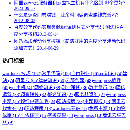
阿里云ecs云服务器和云虚拟主机有什么区别 哪个更好？
2023-09-17
什么是调查问卷赚钱，业余时间做调查赚钱靠谱吗？
2012-08-02
百度分享代码实现类似Jiathis侧栏式分享代码 侧边栏百
度分享按钮
2013-05-14
网站添加浮动分享按钮（简洁好用的百度分享浮动代码
添加方式）
2014-06-29
热门标签
wordpress技巧 (157)
常用代码 (106)
自由职业 (76)
seo知识 (74)
建
站 (74)
阿里云 (65)
建站知识 (50)
云服务器 (48)
wordpress插件
(45)
vps主机 (41)
网络知识 (38)
副业赚钱 (36)
数字货币 (33)
网店
运营 (33)
调查赚钱 (32)
域名知识 (27)
服务器运维 (27)
wordpress
主题 (25)
领红包薅羊毛 (24)
网站模版 (23)
主题模板 (23)
阿里云
代金券 (21)
建站程序 (18)
wordpress建站 (17)
免费主题 (15)
购物
优惠 (15)
广告联盟 (15)
空投糖果 (11)
wordpress (10)
腾讯云服务
器 (9)