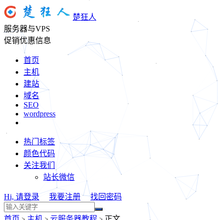
楚狂人
服务器与VPS
促销优惠信息
首页
主机
建站
域名
SEO
wordpress
热门标签
颜色代码
关注我们
站长微信
Hi, 请登录
我要注册
找回密码
首页
主机
云服务器教程
正文
>
>
>