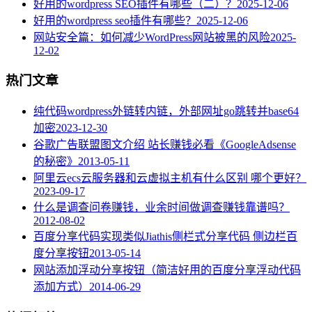
好用的wordpress SEO插件有哪些（二）？
2025-12-06
好用的wordpress seo插件有哪些？
2025-12-06
网站安全篇：如何减少WordPress网站被黑的风险
2025-
12-02
热门文章
纯代码wordpress外链转内链，外部网址go跳转并base64
加密
2023-12-30
谷歌广告联盟图文介绍 站长赚钱必看《GoogleAdsense
的秘密》
2013-05-11
阿里云ecs云服务器和云虚拟主机有什么区别 哪个更好？
2023-09-17
什么是调查问卷赚钱，业余时间做调查赚钱靠谱吗？
2012-08-02
百度分享代码实现类似Jiathis侧栏式分享代码 侧边栏百
度分享按钮
2013-05-14
网站添加浮动分享按钮（简洁好用的百度分享浮动代码
添加方式）
2014-06-29