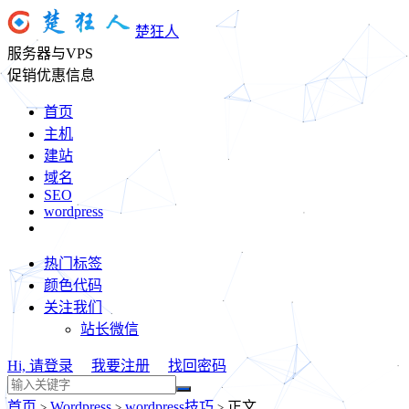
楚狂人
服务器与VPS
促销优惠信息
首页
主机
建站
域名
SEO
wordpress
热门标签
颜色代码
关注我们
站长微信
Hi, 请登录
我要注册
找回密码
首页
Wordpress
wordpress技巧
正文
>
>
>