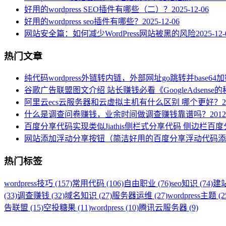
好用的wordpress SEO插件有哪些（二）？
2025-12-06
好用的wordpress seo插件有哪些？
2025-12-06
网站安全篇：如何减少WordPress网站被黑的风险
2025-12-
热门文章
纯代码wordpress外链转内链，外部网址go跳转并base64
谷歌广告联盟图文介绍 站长赚钱必看《GoogleAdsense
阿里云ecs云服务器和云虚拟主机有什么区别 哪个更好？
2
什么是调查问卷赚钱，业余时间做调查赚钱靠谱吗？
2012
百度分享代码实现类似Jiathis侧栏式分享代码 侧边栏百
网站添加浮动分享按钮（简洁好用的百度分享浮动代码添
热门标签
wordpress技巧 (157)
常用代码 (106)
自由职业 (76)
seo知识 (74)
建站
(33)
调查赚钱 (32)
域名知识 (27)
服务器运维 (27)
wordpress主题 (2
告联盟 (15)
空投糖果 (11)
wordpress (10)
腾讯云服务器 (9)