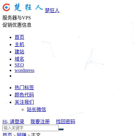
楚狂人
服务器与VPS
促销优惠信息
首页
主机
建站
域名
SEO
wordpress
热门标签
颜色代码
关注我们
站长微信
Hi, 请登录
我要注册
找回密码
首页
网赚
正文
>
>