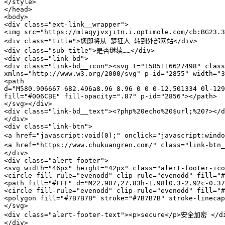
</style>

</head>

<body>

<div class="ext-link__wrapper">

<img src="https://mlaqyjvxjitn.i.optimole.com/cb:BG23.3
<div class="title">您即将从 楚狂人 转到外部网站</div>

<div class="sub-title">是否继续……</div>

<div class="link-bd">

<div class="link-bd__icon"><svg t="1585116627498" class
xmlns="http://www.w3.org/2000/svg" p-id="2855" width="3
<path

d="M580.906667 682.496a8.96 8.96 0 0 0-12.501334 0l-129
fill="#006CBE" fill-opacity=".87" p-id="2856"></path>

</svg></div>

<div class="link-bd__text"><?php%20echo%20$url;%20?></d
</div>

<div class="link-btn">

<a href="javascript:void(0);" onclick="javascript:wind
<a href="https://www.chukuangren.com/" class="link-btn
</div>

<div class="alert-footer">

<svg width="46px" height="42px" class="alert-footer-ico
<circle fill-rule="evenodd" clip-rule="evenodd" fill="#
<path fill="#FFF" d="M22.907,27.83h-1.98l0.3-2.92c-0.37
<circle fill-rule="evenodd" clip-rule="evenodd" fill="#
<polygon fill="#7B7B7B" stroke="#7B7B7B" stroke-linecap
</svg>

<div class="alert-footer-text"><p>secure</p>安全加密 </di
</div>
