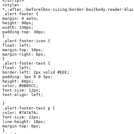
</script>

<style>

*,:after,:before{box-sizing:border-box}body.reader-blac
.alert-footer {

margin: 0 auto;

height: 90px;

width: 130px;

padding-top: 30px;

}

.alert-footer-icon {

float: left;

margin-top: 10px;

margin-right: 6px;

}

.alert-footer-text {

float: left;

border-left: 2px solid #EEE;

padding: 3px 0 0 5px;

height: 60px;

color: #0B85CC;

font-size: 12px;

text-align: left;

}

.alert-footer-text p {

color: #7A7A7A;

font-size: 22px;

line-height: 18px;

margin-top: 0px;

}
