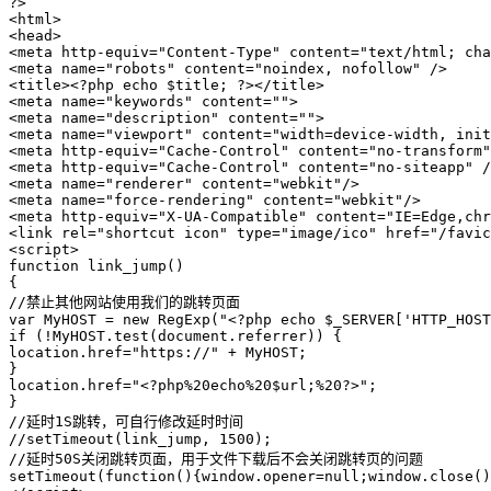
?>

<html>

<head>

<meta http-equiv="Content-Type" content="text/html; cha
<meta name="robots" content="noindex, nofollow" />

<title><?php echo $title; ?></title>

<meta name="keywords" content="">

<meta name="description" content="">

<meta name="viewport" content="width=device-width, init
<meta http-equiv="Cache-Control" content="no-transform"
<meta http-equiv="Cache-Control" content="no-siteapp" /
<meta name="renderer" content="webkit"/>

<meta name="force-rendering" content="webkit"/>

<meta http-equiv="X-UA-Compatible" content="IE=Edge,chr
<link rel="shortcut icon" type="image/ico" href="/favic
<script>

function link_jump()

{

//禁止其他网站使用我们的跳转页面

var MyHOST = new RegExp("<?php echo $_SERVER['HTTP_HOST
if (!MyHOST.test(document.referrer)) {

location.href="https://" + MyHOST;

}

location.href="<?php%20echo%20$url;%20?>";

}

//延时1S跳转，可自行修改延时时间

//setTimeout(link_jump, 1500);

//延时50S关闭跳转页面，用于文件下载后不会关闭跳转页的问题

setTimeout(function(){window.opener=null;window.close()