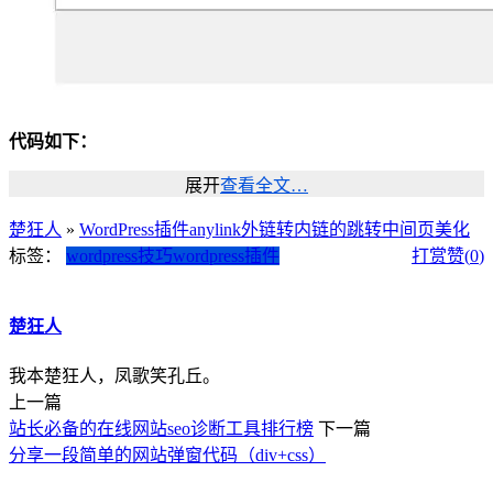
代码如下：
展开
查看全文…
楚狂人
»
WordPress插件anylink外链转内链的跳转中间页美化
标签：
wordpress技巧
wordpress插件
打赏
赞(
0
)
楚狂人
我本楚狂人，凤歌笑孔丘。
上一篇
站长必备的在线网站seo诊断工具排行榜
下一篇
分享一段简单的网站弹窗代码（div+css）