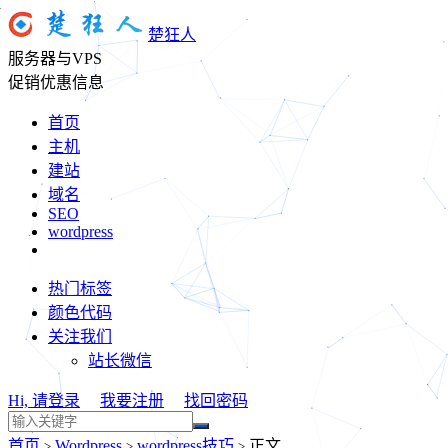
楚狂人
服务器与VPS
促销优惠信息
首页
主机
建站
域名
SEO
wordpress
热门标签
颜色代码
关注我们
站长微信
Hi, 请登录
我要注册
找回密码
首页
Wordpress
wordpress技巧
正文
>
>
>