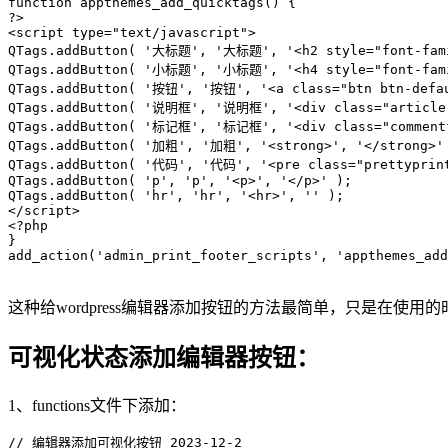
function appthemes_add_quicktags() {

?> 

<script type="text/javascript"> 

QTags.addButton( '大标题', '大标题', '<h2 style="font-famil
QTags.addButton( '小标题', '小标题', '<h4 style="font-famil
QTags.addButton( '按钮', '按钮', '<a class="btn btn-defa
QTags.addButton( '说明框', '说明框', '<div class="article-d
QTags.addButton( '标记框', '标记框', '<div class="commentfo
QTags.addButton( '加粗', '加粗', '<strong>', '</strong>' 
QTags.addButton( '代码', '代码', '<pre class="prettyprint
QTags.addButton( 'p', 'p', '<p>', '</p>' ); 

QTags.addButton( 'hr', 'hr', '<hr>', '' );

</script>

<?php

}

add_action('admin_print_footer_scripts', 'appthemes_add
这种给wordpress编辑器添加按钮的方法最简单，只是在
可视化状态添加编辑器按钮：
1、functions文件下添加：
// 编辑器添加可视化按钮 2023-12-2
