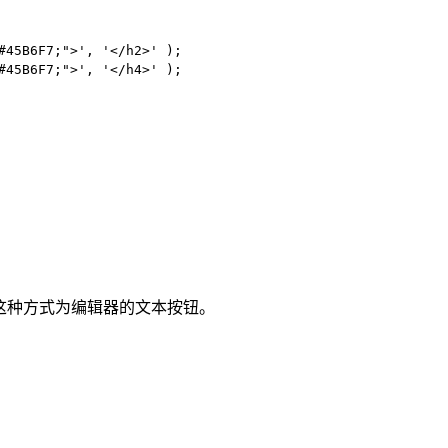
45B6F7;">', '</h2>' );

45B6F7;">', '</h4>' );

呼这种方式为编辑器的文本按钮。