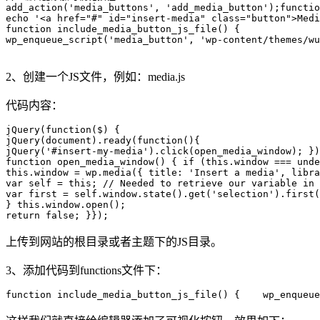
add_action('media_buttons', 'add_media_button');functio
echo '<a href="#" id="insert-media" class="button">Medi
function include_media_button_js_file() { 

wp_enqueue_script('media_button', 'wp-content/themes/wu
2、创建一个JS文件，例如：media.js
代码内容：
jQuery(function($) { 

jQuery(document).ready(function(){ 

jQuery('#insert-my-media').click(open_media_window); })
function open_media_window() { if (this.window === unde
this.window = wp.media({ title: 'Insert a media', libra
var self = this; // Needed to retrieve our variable in 
var first = self.window.state().get('selection').first(
} this.window.open(); 

return false; }});
上传到网站的根目录或者主题下的JS目录。
3、添加代码到functions文件下：
function include_media_button_js_file() {    wp_enqueue