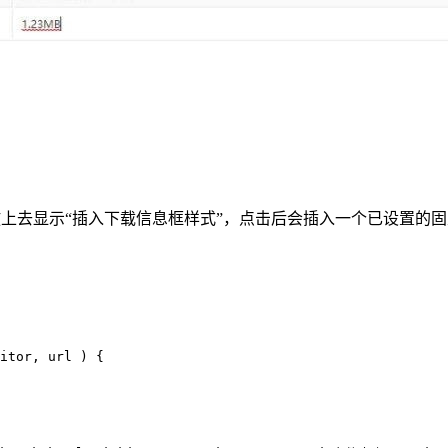
放上去显示“插入下载信息框样式”，点击后会插入一个已设置的
：
itor, url ) {
