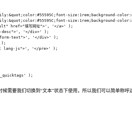
y:&quot;color:#55595C;font-size:1rem;background-color:#
y:&quot;color:#55595C;font-size:1rem;background-color:#
ult" href="填写网址">', '</a>' );

esc">', '</div>' );

rm-text">', '</div>' );

);

 lang-js">', '</pre>' );

_quicktags' );

使用的时候需要我们切换到“文本”状态下使用，所以我们可以简单称