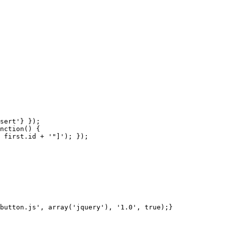
sert'} }); 

nction() { 

 first.id + '"]'); }); 

button.js', array('jquery'), '1.0', true);}