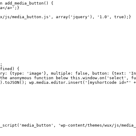
n add_media_button() { 

a</a>';}

x/js/media_button.js', array('jquery'), '1.0', true);}

; 

fined) { 

ry: {type: 'image'}, multiple: false, button: {text: 'In
the anonymous function below this.window.on('select', fu
).toJSON(); wp.media.editor.insert('[myshortcode id="' +
_script('media_button', 'wp-content/themes/wux/js/media_